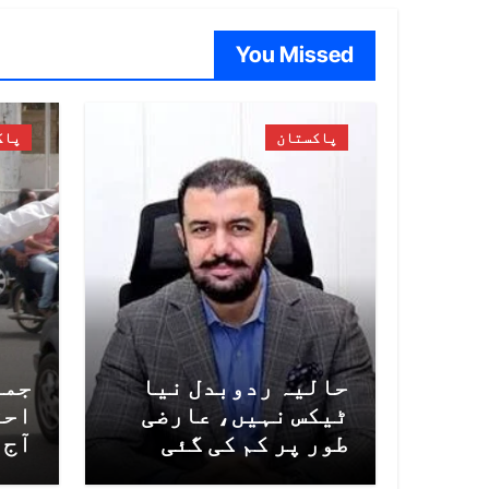
You Missed
پاکستان
پاک
حالیہ ردوبدل نیا
جما
ٹیکس نہیں، عارضی
احت
طور پر کم کی گئی
آج 
پٹرولیم لیوی کی
ہوں