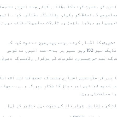
انین کو منسوخ کرنے کا مطالبہ کیا، جسے انہوں نے صحا
حافیوں کے تحفظ کو یقینی بنانے کا مطالبہ کیا۔ انہو
دیوں اور میڈیا ہاؤسز پر ٹارگٹ حملوں کے خاتمے پر زو
تشویش کا اظہار کرتے ہوئے چیئرمین نے نوٹ کیا کہ
پاکستان اس وقت عالمی صحافتی آزادی کے انڈیکس میں 152 ویں نمبر پر ہے – جسے انہوں نے قومی
 کے لیے جو جمہوری نظریات کو برقرار رکھنے کا دعویٰ 
ا بھر کی حکومتیں اخباری صنعت کے تحفظ کے لیے اقداما
ر شدید قوانین اور دباؤ کا شکار ہیں کہ وہ یہ سوچتے 
یا صحافت کی روح۔
ت کو باضابطہ قرار داد کی صورت میں منظور کر لیا۔