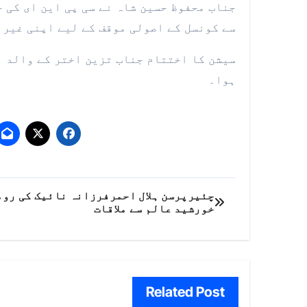
جناب محفوظ حسین شاہ نے سی پی این ای کی 
سے کونسل کے اصولی موقف کے لیے اپنی غیر 
سیشن کا اختتام جناب تزین اختر کے والد ا
ہوا۔
پوسٹوں
چئیرپرسن ہلال احمرفرزانہ نائیک کی رو
خورشید عالم سے ملاقات
کی
نیویگیشن
Related Post