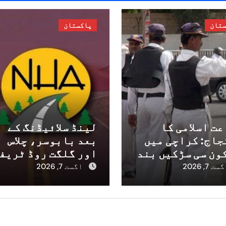
ستان
پاکستان
ت اسلامی کا
لینڈ سلائیڈنگ کے
جاج: کراچی میں
بعد بابوسر، چلاس
ون سی سڑکیں بند
اور گلگت روڈ ٹریف
 گی؟ ٹریفک
کے لئے بحال کر دیا
ست 7, 2026
اگست 7, 2026
یس کی
گیا ہے، ترجمان ای
وائزری جاری
ایچ اے