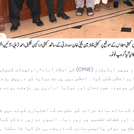
ہم اجلاس طلب کیا۔ اجلاس میں پرنٹ میڈیا کو درپیش بڑھ
ی موجودہ صورتحال اور میڈیا اداروں پر بڑھتے ہوئے د
 کے ساتھ ساتھ جرائد کو حکومت کے اشتہاری کوٹے میں ش
 اور شفاف تقسیم پر زور دیا۔ انہوں نے زور دے کر کہا
ح پر موثر پالیسی سازی کے ذریعے ہی حل کیا جا سکتا ہ