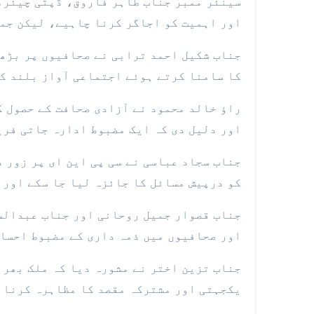
اور اہمیت کو اجاگر کرنا چاہیے، لیکن جمہ
جناب شکیل احمد ترابی نے صحافیوں پر بڑھت
کا سامنا کرتے ہوئے اجتماعی آواز بلند ک
راؤ خالد محمود نے آزادی صحافت کے حصول ک
اور دلیل دی کہ ایک مضبوط ادارہ جاتی فری
جناب سجاد عباسی نے سی پی این ای پر زور 
کو درپیش مسائل کا جائزہ لیا جا سکے اور 
جناب قصوار جمیل روحانی اور جناب عبدالسل
اور صحافیوں میں ذمہ داری کے مضبوط احساس
جناب تزین اختر نے مشورہ دیا کہ ملک بھر 
یکجہتی اور مشترکہ مقصد کا مظاہرہ کرنا 