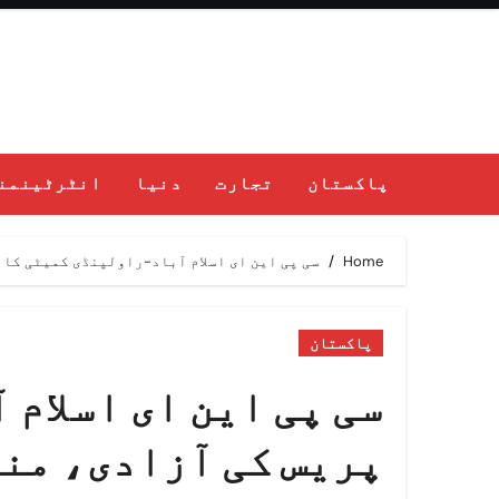
Ski
t
conten
پاکستان
تجارت
دنیا
انٹرٹینمن
Home
سی پی این ای اسلام آباد-راولپنڈی کمیٹی کا
پاکستان
سی پی این ای اسلام
پریس کی آزادی، من