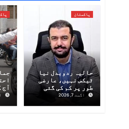
پاکستان
پاک
حالیہ ردوبدل نیا
جماع
ٹیکس نہیں، عارضی
احت
طور پر کم کی گئی
آج ک
پٹرولیم لیوی کی
ہوں
اگست 7, 2026
اگ
مرحلہ وار بحالی
پول
ہے، مشیر خزانہ خرم
ایڈ
شہزاد