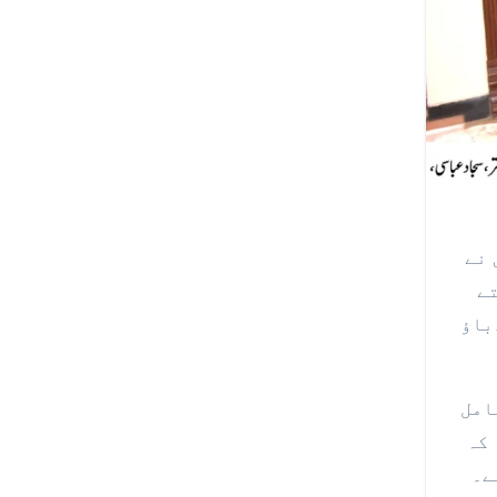
تے
باؤ
امل
 کہ
ے۔