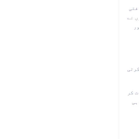
فتی
ں نے
ر
کرتی
ت کر
ہی