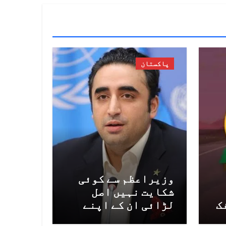
پاکستان
وزیراعظم سے کوئی
شکایت نہیں اصل
ک
لڑائی ان کے اپنے
ا
خاندان کے درمیان