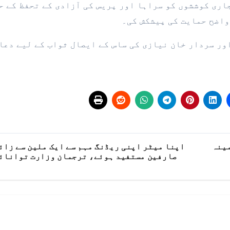
جاری کوششوں کو سراہا اور پریس کی آزادی کے تحفظ کے ح
واضح حمایت کی پیشکش کی۔
ور سردار خان نیازی کی ساس کے ایصال ثواب کے لیے دعا
مینہ
اپنا میٹر اپنی ریڈنگ مہم سے ایک ملین سے زائ
صارفین مستفید ہوئے، ترجمان وزارت توانائ