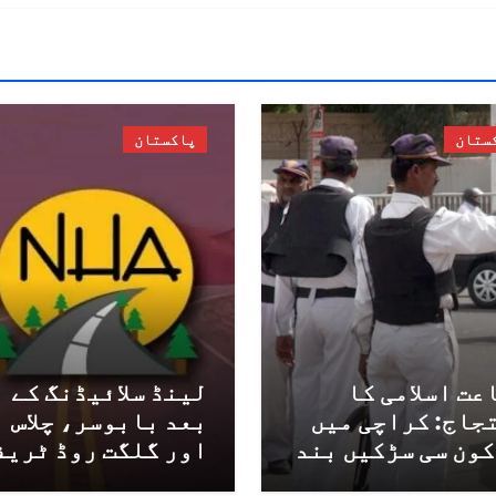
ستان
پاکستان
عت اسلامی کا
لینڈ سلائیڈنگ کے
جاج: کراچی میں
بعد بابوسر، چلاس
کون سی سڑکیں بند
اور گلگت روڈ ٹریف
 گی؟ ٹریفک
کے لئے بحال کر دی