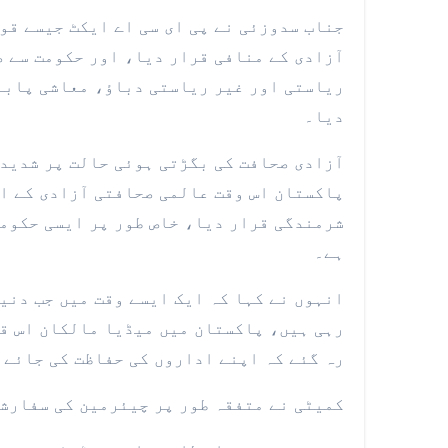
جناب سدوزئی نے پی ای سی اے ایکٹ جیسے قو
آزادی کے منافی قرار دیا، اور حکومت سے ص
ریاستی اور غیر ریاستی دباؤ، معاشی پابن
دیا۔
آزادی صحافت کی بگڑتی ہوئی حالت پر شدید 
شرمندگی قرار دیا، خاص طور پر ایسی حکومت
ہے۔
انہوں نے کہا کہ ایک ایسے وقت میں جب دنی
رہی ہیں، پاکستان میں میڈیا مالکان اس قد
رہ گئے کہ اپنے اداروں کی حفاظت کی جائے 
کمیٹی نے متفقہ طور پر چیئرمین کی سفارشا