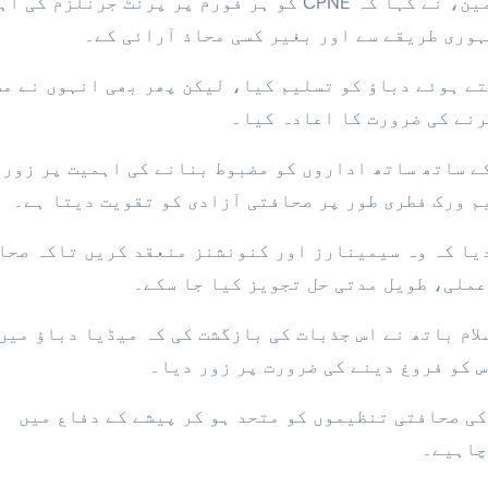
سینئر ممبر جناب طاہر فاروق، ڈپٹی چیئرمین، نے کہا کہ CPNE کو ہر فورم پر پرنٹ جرنلزم
وری طریقے سے اور بغیر کسی محاذ آرائی کے۔
ے ہوئے دباؤ کو تسلیم کیا، لیکن پھر بھی انہوں نے مش
رنے کی ضرورت کا اعادہ کیا۔
ے ساتھ ساتھ اداروں کو مضبوط بنانے کی اہمیت پر زور 
م ورک فطری طور پر صحافتی آزادی کو تقویت دیتا ہے۔
دیا کہ وہ سیمینارز اور کنونشنز منعقد کریں تاکہ صحا
عملی، طویل مدتی حل تجویز کیا جا سکے۔
ام باتھ نے اس جذبات کی بازگشت کی کہ میڈیا دباؤ میں
 کو فروغ دینے کی ضرورت پر زور دیا۔
کی صحافتی تنظیموں کو متحد ہو کر پیشے کے دفاع میں
چاہیے۔