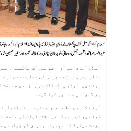
اسلام آباد پی آر – کونسل آف پاکستان نیوز پیپر ایڈیٹرز (CPNE) کی اسلام آباد-راولپنڈی کمیٹی نے
جناب یحییٰ خان سدوزئی کی صدارت میں ایک ا
ہوئے چیلنجز، پاکستان میں آزادی صحافت ک
پر گہرائی سے غور کیا گیا۔
اپنے کلیدی خطاب میں چیئرمین نے اخبارات
کرنے پر زور دیا اور اشتہارات کی منصفانہ
پرنٹ میڈیا کے موجودہ بحران کو ریاستی سط