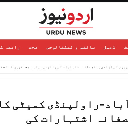
ٹ
کھیل
سائنس و ٹیکنالوجی
صحت
رابطہ ک
 پریس کی آزادی، منصفانہ اشتہارات کی پالیسیوں اور صحافیوں کے تحفظ
 آباد-راولپنڈی کمیٹی کا
صفانہ اشتہارات کی