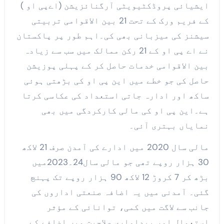
ایشیائی پروڈکٹیویٹی آرگنائزیشن (اےپی او )
کے فریم ورک کے تحت 21 بین الاقوامی تربیتی
سیشنز کی میزبانی بھی کی۔اہم طور پر پاکستان
نے اے پی او کے 21 رکن ممالک میں سب سے زیادہ
بین الاقوامی خدمات حاصل کر کے پہلی پوزیشن
حاصل کی جو خطے میں این پی او کی بڑھتی ہوئی
ساکھ اور ادارہ جاتی استعداد کی عکاسی کرتا
ہے۔این پی او کی مالی کارکردگی میں بھی
نمایاں بہتری آئی۔
مالی سال 2020 میں ادارے کی آمدن صرف 21 لاکھ
30 ہزار روپے تھی جو مالی سال24۔2023میں
بڑھ کر 7 کروڑ 12 لاکھ 90 ہزار روپے تک پہنچ
گئی۔ آمدنی میں یہ اضافہ صنعتی اداروں کی
جانب سے لاگت میں کمی، توانائی کے مؤثر
استعمال اور پیداواری صلاحیت میں اضافے کے