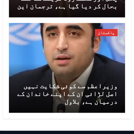
بحال کر دیا گیا ہے، ترجمان این
ایچ اے
پاکستان
وزیراعظم سے کوئی شکایت نہیں
اصل لڑائی ان کے اپنے خاندان کے
درمیان ہے، بلاول