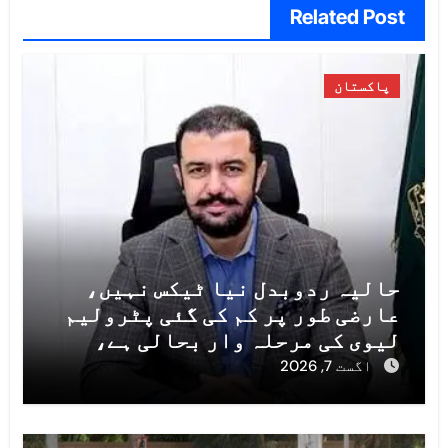
Related Post
پاکستان
حالیہ ردوبدل نیا ٹیکس نہیں،
عارضی طور پر کم کی گئی پٹرولیم
لیوی کی مرحلہ وار بحالی ہے،
مشیر خزانہ خرم شہزاد
اگست 7, 2026