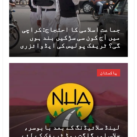
جماعت اسلامی کا احتجاج: کراچی
میں آج کون سی سڑکیں بند ہوں
گی؟ ٹریفک پولیس کی ایڈوائزری
جاری
پاکستان
لینڈ سلائیڈنگ کے بعد بابوسر،
چلاس اور گلگت روڈ ٹریفک کے لئے