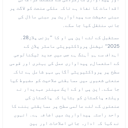
اقدامات کا نفاذ ہے تاکہ ملکی صنعت کو لاگت پر
مبنی معیشت سے پیداواریت پر مبنی ماڈل کی
جانب منتقل کیا جا سکے۔
مستقبل کے لئے این پی او کا ’’بزنس پلان28۔
2025‘‘ نیشنل پروڈکٹیویٹی ماسٹر پلان کے
اہداف سے ہم آہنگ ہے جس میں جدید ٹیکنالوجی
کے استعمال، پیداواری عمل کی بہتری اور قومی
سطح پر پروڈکٹیویٹی آگاہی مہم شامل ہے تاکہ
صنعتی شعبوں میں مسابقتی صلاحیت کو مضبوط کیا
جا سکے۔این پی او کے ایک سینئر عہدیدار نے
ویلتھ پاکستان کو بتایا کہ پاکستان کی
صنعتوں کے لئے عالمی سطح پر مسابقتی بننے کا
واحد راستہ پیداواریت میں اضافہ ہے۔ انہوں
نے کہا کہ ادارہ جاتی اصلاحات اور بین