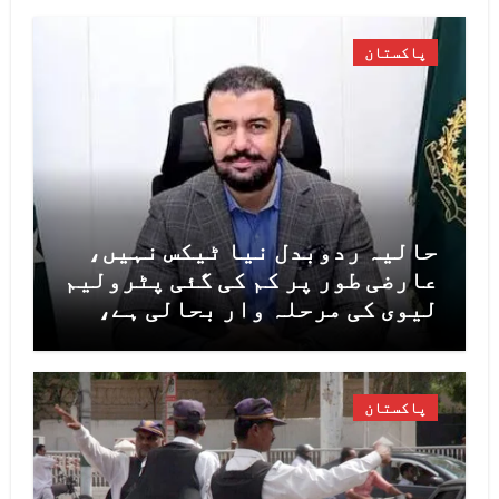
پاکستان
حالیہ ردوبدل نیا ٹیکس نہیں،
عارضی طور پر کم کی گئی پٹرولیم
لیوی کی مرحلہ وار بحالی ہے،
مشیر خزانہ خرم شہزاد
پاکستان