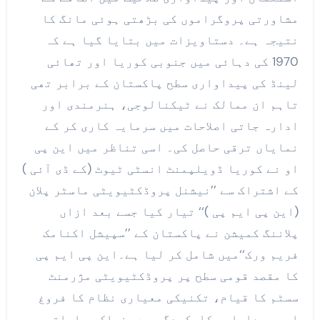
مشاورتی پروگراموں کی بڑھتی ہوئی مانگ کا
نتیجہ ہے۔ دستاویزات میں بتایا گیا ہے کہ
1970 کی دہائی میں جنوبی کوریا اور تھائی
لینڈ کی پیداواری سطح پاکستان کے برابر تھی
تاہم ان ممالک نے ٹیکنالوجی، ہنرمندی اور
ادارہ جاتی اصلاحات میں سرمایہ کاری کر کے
نمایاں ترقی حاصل کی۔ اسی تناظر میں این پی
او نے کوریا ڈویلپمنٹ انسٹی ٹیوٹ (کے ڈی آئی )
کے اشتراک سے ’’نیشنل پروڈکٹیویٹی ماسٹر پلان
(این پی ایم پی )‘‘ تیار کیا جسے بعد ازاں
پلاننگ کمیشن نے پاکستان کے ’’سپیشل اکنامک
فریم ورک‘‘میں شامل کر لیا ہے۔این پی ایم پی
کا مقصد قومی سطح پر پروڈکٹیویٹی مژرمنٹ
سسٹم کا قیام، تکنیکی معیاری نظام کا فروغ
اور پیداواری کارکردگی سے منسلک مراعاتی