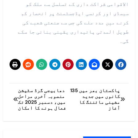
الاقوامی شراکت داری کے تسلسل سے ملک کو
سبسڈی اور کرنسی ایڈجسٹمنٹ پر انحصار کم
کرنے میں مدد ملے گی جس سے صنعتی شعبے کی
طویل المدتی پائیداری یقینی بنائی جا سکے
گی۔
پوسٹوں
پاکستان بھر میں 135
دھابیجی گرڈ سٹیشن
کانوں میں جدید
منصوبہ آخری مراحل
کی
مشینی مائننگ کا
میں، دسمبر 2025 تک
آغاز
فعال ہونے کا امکان
نیویگیشن