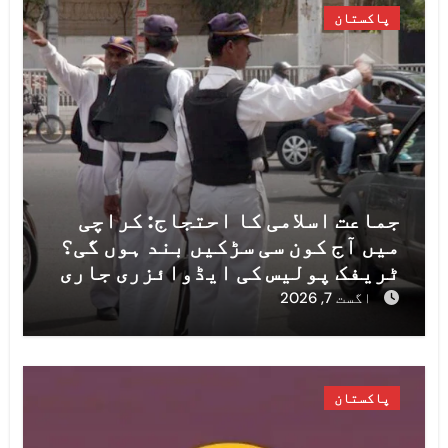
پاکستان
جماعت اسلامی کا احتجاج: کراچی
میں آج کون سی سڑکیں بند ہوں گی؟
ٹریفک پولیس کی ایڈوائزری جاری
اگست 7, 2026
پاکستان