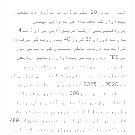
اسلام آباد۔20اکتوبر (اے پی پی):وزارتِ صنعت و
پیداوار کے تحت کام کرنے والی نیشنل
پروڈکٹیویٹی آرگنائزیشن (این پی او ) نے 4
سال کے دوران 37 کروڑ 40 لاکھ روپے کی سرکاری
گرانٹ کے ذریعے ملکی صنعتوں کو مجموعی طور
پر 11.18 ارب روپے کی پیداواری ویلیو ایڈیشن
حاصل کرنے میں مدد دی۔ویلتھ پاکستان کو
دستیاب سرکاری دستاویزات کے مطابق این پی او
نے 2020 سے 2025 کے درمیان مختلف صنعتی و
خدماتی شعبوں میں 396 توانائی و وسائل کے
آڈٹ کئے جن میں ٹیکسٹائل، آٹو پارٹس، چمڑا
سازی، سرجیکل آلات اور سپورٹس مینوفیکچرنگ
شامل ہیں۔ اس دوران ادارے نے قومی سطح کے 489
پروڈکٹیویٹی تربیتی پروگرام منعقد کئے اور