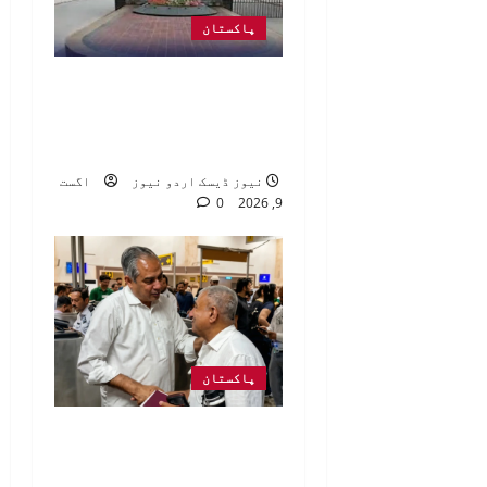
پاکستان
اوپن یونیورسٹی کا
جاب فئیر 20 اگست کو
منعقد ہوگا
نیوز ڈیسک اردو نیوز
اگست
0
9, 2026
پاکستان
وزیر داخلہ محسن
نقوی کا لاہور ایئر