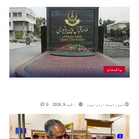
پاکستان
اوپن یونیورسٹی کا جاب فئیر 20 اگست
کو منعقد ہوگا
نیوز ڈیسک اردو نیوز
اگست 9, 2026
0