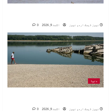
واپڈا کی دریاؤں اور آبی ذخائر کی
صورتحال بارے رپورٹ جاری
نیوز ڈیسک اردو نیوز
اگست 9, 2026
0
دنیا
یورپ میں شدید گرمی سے دریا خشک، نازی
دور کے ڈوبے جنگی جہاز ظاہر
نیوز ڈیسک اردو نیوز
اگست 9, 2026
0