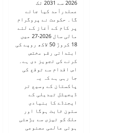
2026 سے 2031 تک
عملدرآمد کیا جائے
گا۔ حکومت نے پروگرام
پر کام کے آغاز کے لئے
مالی سال 2026-27 میں
18 کروڑ 50 لاکھ روپے کی
ابتدائی رقم مختص
کرنے کی تجویز دی ہے۔
اس اقدام سے توقع کی
جا رہی ہے کہ یہ
پاکستان کے وسیع تر
ڈیجیٹل تبدیلی کے
ایجنڈے کا بنیادی
ستون ثابت ہوگا اور
ملک کو تیزی سے بڑھتی
ہوئی عالمی مصنوعی