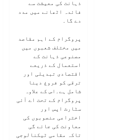
ذہانت کی معیشت سے
فائدہ اٹھانے میں مدد
دے گا۔
پروگرام کے اہم مقاصد
میں مختلف شعبوں میں
مصنوعی ذہانت کے
استعمال کے ذریعے
اقتصادی تبدیلی اور
ترقی کو فروغ دینا
شامل ہے۔اس کے علاوہ
پروگرام کے تحت اے آئی
سٹارٹ اپس اور
اختراعی منصوبوں کی
معاونت کی جائے گی
تاکہ مقامی ٹیکنالوجی