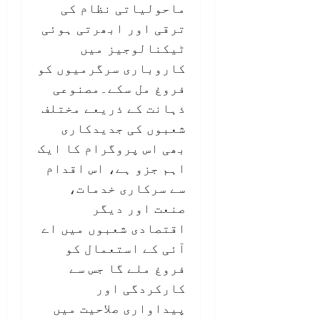
ماحولیاتی نظام کی
ترقی اور ابھرتی ہوئی
ٹیکنالوجیز میں
کاروباری سرگرمیوں کو
فروغ مل سکے۔مصنوعی
ذہانت کے ذریعے مختلف
شعبوں کی جدیدکاری
بھی اس پروگرام کا ایک
اہم جزو ہے، اس اقدام
سے سرکاری خدمات،
صنعت اور دیگر
اقتصادی شعبوں میں اے
آئی کے استعمال کو
فروغ ملے گا جس سے
کارکردگی اور
پیداواری صلاحیت میں