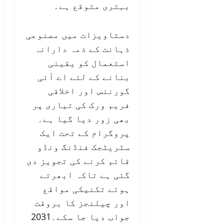
بہتری متوقع ہے۔
دستاویزات میں مصنوعی
ذہانت کے ذمہ دارانہ
استعمال کو یقینی
بنانے کے لئے اے آئی
گورننس اور اخلاقی
فریم ورک کی تیاری پر
بھی زور دیا گیا ہے۔
پروگرام کے تحت ایک
سٹریٹجک فنڈنگ ونڈو
قائم کرنے کی تجویز دی
گئی ہے تاکہ ابھرتے
ہوئے تکنیکی مواقع
اور چیلنجز کا بروقت
جواب دیا جا سکے۔2031