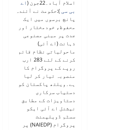
اسلام آباد۔22جون (
اے
بی سی
):حکومت نے آئندہ
پانچ برسوں میں ایک
محفوظ، خودمختار اور
جدت پر مبنی مصنوعی
ذہانت (اے آئی)
ماحولیاتی نظام قائم
کرنے کے لئے 283 ارب
روپے کے پروگرام کا
منصوبہ تیار کر لیا
ہے۔ویلتھ پاکستان کو
دستیاب سرکاری
دستاویزات کے مطابق
نیشنل اے آئی ایکو
سسٹم ڈویلپمنٹ
پروگرام (NAIEDP) پر