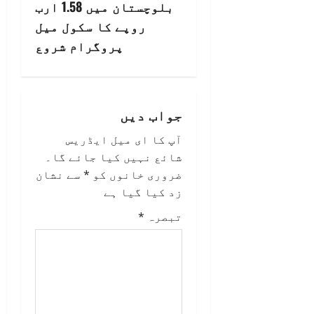
n
بلوچستان میں 1.58 ارب
روپے کا سکول میل
a
پروگرام شروع
v
i
جواب دیں
g
آپ کا ای میل ایڈریس
a
شائع نہیں کیا جائے گا۔
ضروری خانوں کو
*
سے نشان
t
زد کیا گیا ہے
i
تبصرہ
*
o
n