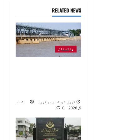
RELATED NEWS
پاکستان
واپڈا کی دریاؤں اور
آبی ذخائر کی
صورتحال بارے رپورٹ
جاری
نیوز ڈیسک اردو نیوز
اگست
0
9, 2026