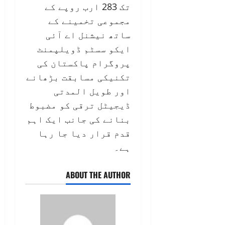
تک 283 ارب روپے کے
مجموعی تخمینے کے
ساتھ نیشنل اے آئی
ایکو سسٹم ڈویلپمنٹ
پروگرام پاکستان کی
تکنیکی مسابقت بڑھانے
اور طویل المدتی
ڈیجیٹل ترقی کو مضبوط
بنانے کی جانب ایک اہم
قدم قرار دیا جا رہا
ہے۔
ABOUT THE AUTHOR