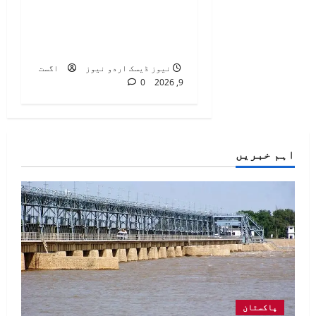
پورٹ کا اچانک دورہ،
امیگریشن پراسیس کا
جائزہ لیا
نیوز ڈیسک اردو نیوز
اگست
0
9, 2026
اہم خبریں
پاکستان