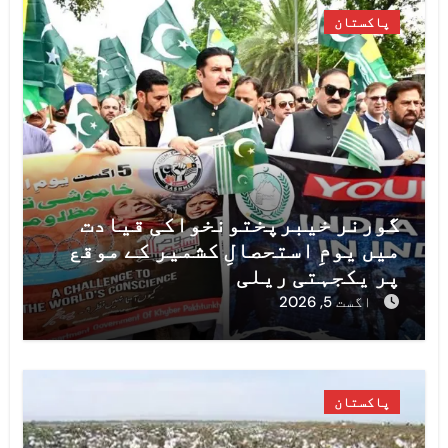
پاکستان
گورنر خیبرپختونخواکی قیادت
میں یومِ استحصالِ کشمیر کے موقع
پر یکجہتی ریلی
اگست 5, 2026
پاکستان