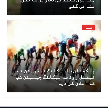
منائی گئی
کھیل
پاکستان سائیکلنگ فیڈریشن نے
نیشنل روڈ سائیکلنگ چیمپئن شپ
کا اعلان کر دیا