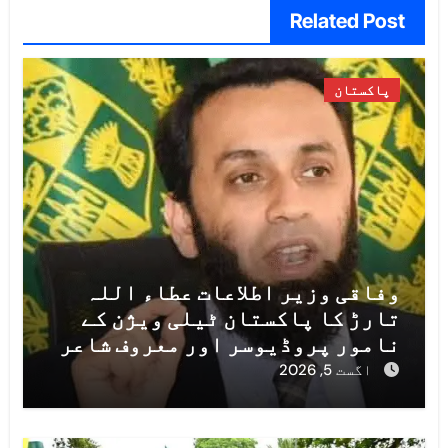
Related Post
پاکستان
وفاقی وزیر اطلاعات عطاء اللہ
تارڑ کا پاکستان ٹیلی ویژن کے
نامور پروڈیوسر اور معروف شاعر
محمد سلیم طاہر کے انتقال پر
اگست 5, 2026
اظہارِ افسوس