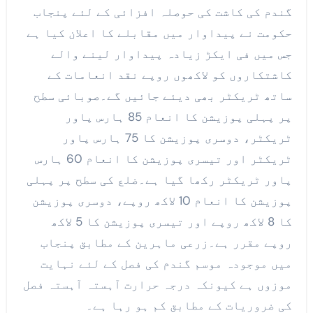
گندم کی کاشت کی حوصلہ افزائی کے لئے پنجاب
حکومت نے پیداوار میں مقابلے کا اعلان کیا ہے
جس میں فی ایکڑ زیادہ پیداوار لینے والے
کاشتکاروں کو لاکھوں روپے نقد انعامات کے
ساتھ ٹریکٹر بھی دیئے جائیں گے۔صوبائی سطح
پر پہلی پوزیشن کا انعام 85 ہارس پاور
ٹریکٹر، دوسری پوزیشن کا 75 ہارس پاور
ٹریکٹر اور تیسری پوزیشن کا انعام 60 ہارس
پاور ٹریکٹر رکھا گیا ہے۔ضلع کی سطح پر پہلی
پوزیشن کا انعام 10 لاکھ روپے، دوسری پوزیشن
کا 8 لاکھ روپے اور تیسری پوزیشن کا 5 لاکھ
روپے مقرر ہے۔زرعی ماہرین کے مطابق پنجاب
میں موجودہ موسم گندم کی فصل کے لئے نہایت
موزوں ہے کیونکہ درجہ حرارت آہستہ آہستہ فصل
کی ضروریات کے مطابق کم ہو رہا ہے۔