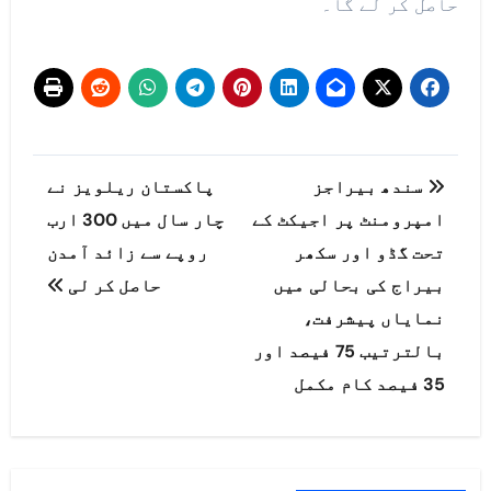
حاصل کر لے گا۔
پوسٹوں
سندھ بیراجز
پاکستان ریلویز نے
کی
امپرومنٹ پر اجیکٹ کے
چار سال میں 300 ارب
تحت گڈو اور سکھر
روپے سے زائد آمدن
نیویگیشن
بیراج کی بحالی میں
حاصل کر لی
نمایاں پیشرفت،
بالترتیب 75 فیصد اور
35 فیصد کام مکمل