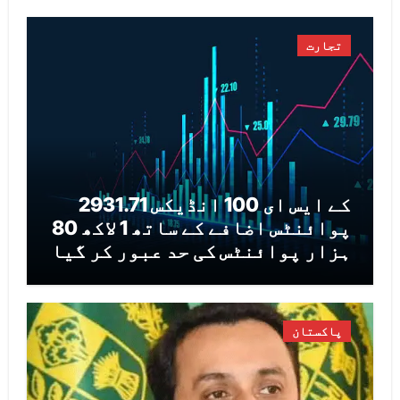
تجارت
کے ایس ای 100 انڈیکس 2931.71
پوائنٹس اضافے کے ساتھ 1 لاکھ 80
ہزار پوائنٹس کی حد عبور کر گیا
پاکستان