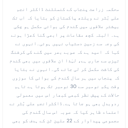
محکمہ زراعت پنجاب کے کنسلٹنٹ ڈاکٹر انجم
علی بُٹر نے ویلتھ پاکستان کو بتایا کہ اب تک
بیشتر علاقوں میں گندم کی بوائی مکمل ہو چکی
ہے۔ البتہ کچھ مقامات پر ابھی گنا کھڑا ہونے
کی وجہ سے زمین دستیاب نہیں ہوئی۔انہوں نے
کہا کہ امید ہے کہ صوبے بھر میں گنے کی کرشنگ
تیزی سے جاری ہے، لہٰذا ان علاقوں میں بھی گندم
کی کاشت مکمل کر لی جائے گی۔انہوں نے بتایا
کہ پنجاب میں ہر سال گندم کی بوائی کا موزوں
وقت یکم نومبر سے 30 نومبر تک ہوتا ہے تاہم
حالات کے پیش نظر کبھی کبھار اس میں معمولی
ردوبدل بھی ہو جاتا ہے۔ڈاکٹرانجم علی بُٹر نے
اعتماد ظاہر کیا کہ صوبہ اس سال گندم کی
مجموعی پیداوار کے 22 ملین ٹن کے ہدف کو بھی