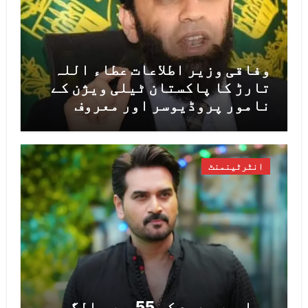
وفاقی وزیر اطلاعات عطاء اللہ
تارڑ کا پاکستان ٹیلی ویژن کے
نامور پروڈیوسر اور معروف
شاعر محمد سلیم طاہر کے انتقال
پر اظہارِ افسوس
انٹرٹینمنٹ
ہمایوں سعید کی 55ویں سالگرہ