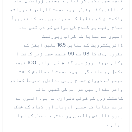
فیصد حصہ مکمل کر لیا ہے۔محکمہ زراعت پنجاب
کے ڈائریکٹر جنرل نوید عصمت کاہلوں نے ویلتھ
پاکستان کو بتایا کہ صوبے میں ہدف کے تقریباً
تمام رقبے پر گندم کی بوائی کر دی گئی ہے۔
انہوں نے بتایا کہ کراپ رپورٹنگ
ڈائریکٹوریٹ کے مطابق 16.5 ملین ایکڑ کے
مقررہ ہدف کا 98 سے 99 فیصد حصہ زیرِ کاشت آ
چکا ہے،چند روز میں گندم کی بوائی 100 فیصد
مکمل ہو جائے گی۔نوید عصمت کے مطابق کاشتہ
موسم کے دوران تمام زرعی مداخل، خصوصاً کھاد،
وافر مقدار میں فراہم کی گئیں تاکہ
کاشتکاروں کو کوئی دشواری نہ ہو۔ انہوں نے
مزید بتایا کہ جعلی ادویات اور کھاد کے خلاف
زیرو ٹالرنس پالیسی پر سختی سے عمل کیا جا
رہا ہے۔