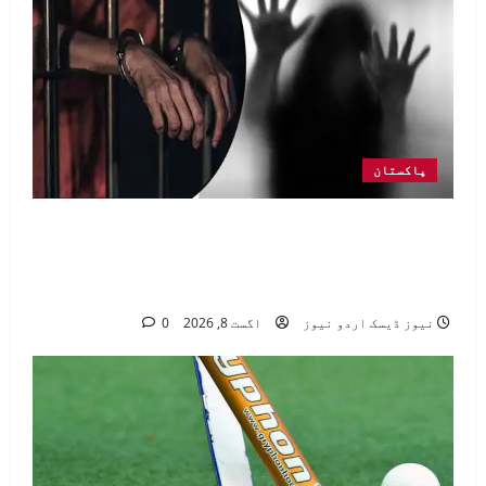
پاکستان
راولپنڈی: شادی کا جھانسہ دیکر بنکاک
سے بلائی گئی خاتون سے مبینہ زیادتی،
ملزم گرفتار
نیوز ڈیسک اردو نیوز
اگست 8, 2026
0