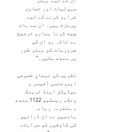
سہولیات اور تعاون
فراہم کرنے کے لیے
پرعزم ہیں۔ ان سے بات
چیت کرنا ہماری ترجیح
ہے تاکہ ہم ان کی
ضروریات کو بہتر طور
پر سمجھ سکیں۔”
تقریب کی مہمانِ خصوصی
ایمرجنسی آفیسر ،
میڈیکل اینڈ ٹرینگ
ونگ، ریسکیو 1122 سندھ
، محترمہ رہانہ
یاسمین نے ان ڈرائیو
کی کاوشوں کو سراہتے