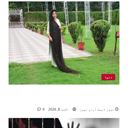
دنیا
بھارتی خاتون نے لمبے بالوں کا گینیز
ورلڈ ریکارڈ قائم کر دیا
نیوز ڈیسک اردو نیوز
اگست 8, 2026
0