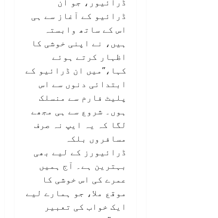
ڈرائیور، جو ان
ڈرائیو کے آغاز سے ہی
اس کے ساتھ وابستہ
ہیں، نے اپنی خوشی کا
اظہار کرتے ہوئے
کہا،”میں ان ڈرائیو کے
ابتدائی دنوں سے اس
پلیٹ فارم سے منسلک
ہوں۔ شروع سے ہی مجھے
لگا کہ یہ ایپ نہ صرف
مسافروں بلکہ
ڈرائیورز کے لیے بھی
بہترین ہے۔ آج ہمیں
عمرے کی اس خوشی کا
موقع ملا، جو ہمارے لیے
ایک خواب کی تعبیر