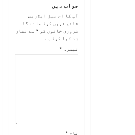
i
جواب دیں
o
آپ کا ای میل ایڈریس
شائع نہیں کیا جائے گا۔
n
ضروری خانوں کو
*
سے نشان
زد کیا گیا ہے
تبصرہ
*
نام
*