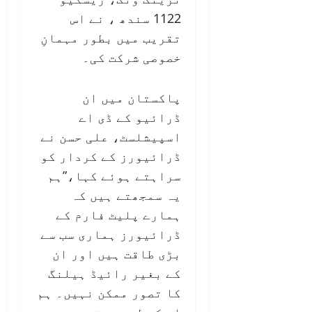
1122 سندھ ، نے اس
تقریب میں بطور مہمانِ
خصوصی شرکت کی۔
پاکستان میں ان
ڈرائیو کے ڈی اے
اسپیشلسٹ، علی حسن نے
ڈرائیورز کے کردار کو
سراہتے ہوئے کہا،”ہم
یہ سمجھتے ہیں کہ
ہمارے پلیٹ فارم کے
ڈرائیورز ہماری سب سے
بڑی طاقت ہیں اور ان
کے بغیر رائیڈ ہیلنگ
کا تصور ممکن نہیں۔ ہم
ان کے لیے بہتر