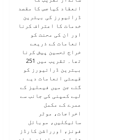
انعقاد کیاجس کا مقصد
ڈرائیورز کی بہترین
خدمات کا اعتراف کرنا
اور ان کی محنت کو
انعامات کے ذریعے
خراج تحسین پیش کرنا
تھا۔ تقریب میں 251
بہترین ڈرائیورز کو
قیمتی انعامات دیے
گئے جن میں فیملیز کے
لیے کمپنی کی جانب سے
عمرے کے مکمل
اخراجات، موٹر
سائیکلیں، موبائل
فونز، اورراشن کارڈز
شامل تھے۔ ان انعامات