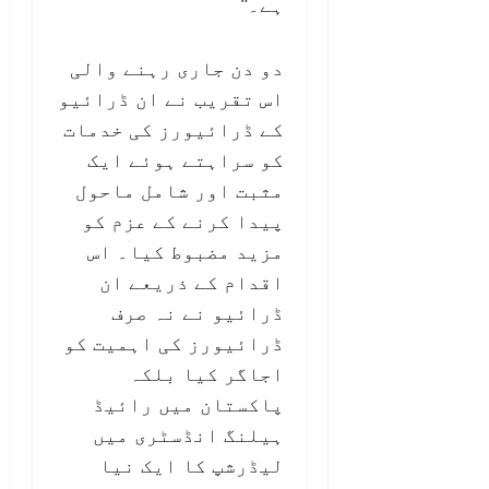
ہے۔”
دو دن جاری رہنے والی
اس تقریب نے ان ڈرائیو
کے ڈرائیورز کی خدمات
کو سراہتے ہوئے ایک
مثبت اور شامل ماحول
پیدا کرنے کے عزم کو
مزید مضبوط کیا۔ اس
اقدام کے ذریعے ان
ڈرائیو نے نہ صرف
ڈرائیورز کی اہمیت کو
اجاگر کیا بلکہ
پاکستان میں رائیڈ
ہیلنگ انڈسٹری میں
لیڈرشپ کا ایک نیا