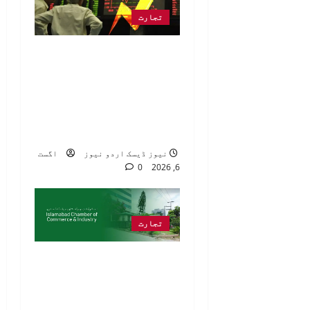
تجارت
پاکستان سٹاک
ایکسچینج میں تیزی،
کے ایس ای 100 انڈیکس
میں 1761.66 پوائنٹس
کا اضافہ
نیوز ڈیسک اردو نیوز
اگست
0
6, 2026
تجارت
آئی سی سی آئی اور آر
ٹی او اسلام آباد کا
ٹیکس دہندگان کے لیے