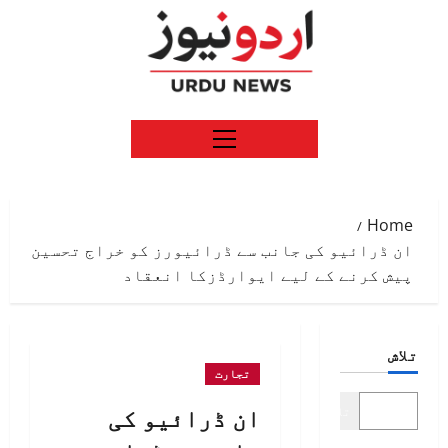
Ski
t
conten
Primary
Menu
Home
ان ڈرائیو کی جانب سے ڈرائیورز کو خراج تحسین
پیش کرنے کے لیے ایوارڈزکا انعقاد
تلاش
تجارت
ان ڈرائیو کی
تلاش