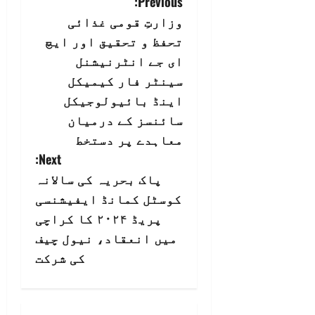
P
Previous:
وزارتِ قومی غذائی
o
تحفظ و تحقیق اور ایچ
s
ای جے انٹرنیشنل
سینٹر فار کیمیکل
t
اینڈ بائیولوجیکل
n
سائنسز کے درمیان
معاہدے پر دستخط
a
Next:
v
پاک بحریہ کی سالانہ
کوسٹل کمانڈ ایفیشنسی
i
پریڈ ۲۰۲۴ کا کراچی
g
میں انعقاد، نیول چیف
کی شرکت
a
t