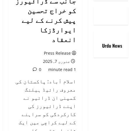
جانب سے ڈرائیورز
کو خراج تحسین
پیش کرنے کے لیے
ایوارڈزکا
انعقاد
Urdu News
Press Release
جنوری 7, 2025
0
1 minute read
اسلام آباد: پاکستان کی
معروف رائیڈ ہیلنگ
کمپنی ان ڈرائیو نے
اپنے ڈرائیورز کی
کارکردگی کو سراہنے
کے لیے کراچی میں ایک
شاندار تقریب کا