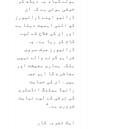
ہوئے کہا،”یہ دیکھ کر
خوشی ہوتی ہے کہ ان
ڈرائیو اپنے ڈرائیورز
کو اتنی اہمیت دیتا ہے
اور ان کی فلاح کے لیے
کام کر رہا ہے۔ یہ
ڈرائیورز صرف سروس
فراہم کرنے والے نہیں
بلکہ ہماری معیشت اور
معاشرے کا اہم حصہ
ہیں۔ ان کی حمایت
رائیڈ ہیلنگ انڈسٹری
کی ترقی کے لیے نہایت
ضروری ہے۔”
ایک تجربہ کار