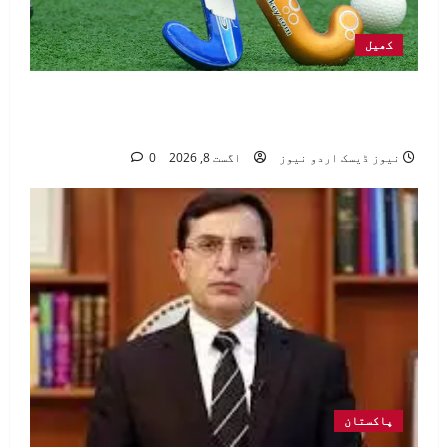
کھیل
ماسٹرز ہاکی ورلڈکپ میں پاکستان
ویٹرنز ٹیم کو پہلے میچ میں شکست
نیوز ڈیسک اردو نیوز
اگست 8, 2026
0
پاکستان