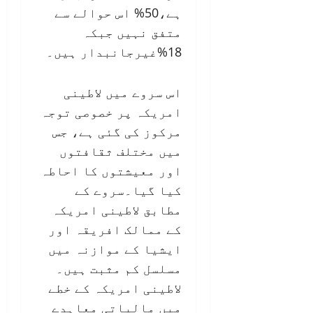
ہے،50% اس حوالے سے
متفق نہیں جبکہ
18%غیرجانبدار ہیں۔
اس سروے میں لاطینی
امریکہ پر خصوصی توجہ
مرکوز کی گئی ہے، جس
میں مختلف ثقافتوں
اور معیشتوں کا احاطہ
کیا گیا۔سروے کے
مطابق لاطینی امریکہ
کے ممالک افریقہ اور
ایشیا کے موازنہ میں
مسلسل کم مثبت ہیں۔
لاطینی امریکہ کے خطے
میں مالیاتی معاہدے