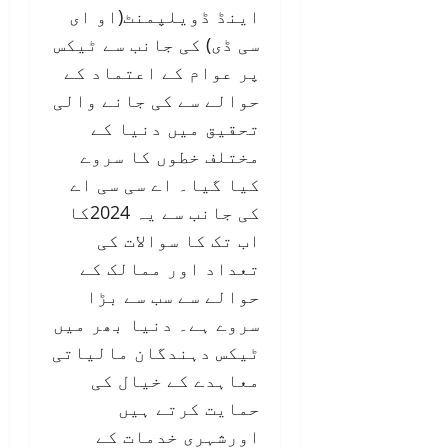
اینڈ ڈویلپمنٹ(او ای
سی ڈی) کی جانب سے ٹیکس
پر عوام کے اعتماد کے
حوالے سے کی جانے والی
تحقیق میں دنیا کے
مختلف خطوں کا سروے
کیا گیا۔ اے سی سی اے
کی جانب سے یہ 2024کا
اب تک کا سوالات کی
تعداد اور ممالک کے
حوالے سے سب سے بڑا
سروے ہے۔ دنیا بھر میں
ٹیکس دہندگان مالیاتی
معاہدے کے خیال کی
حمایت کرتے ہیں
اورشہری خدمات کے