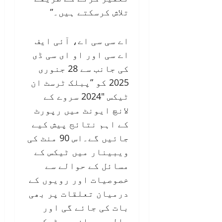
تلاش کرسکتے ہیں۔”
اے سی سی اے، آئی ایف
اے سی اور او ای سی ڈی
کی جانب سے 28 جنوری
2025 کو ”پبلک ٹرسٹ ان
ٹیکس "2024 سروے کے
لانچ ایونٹ میں رپورٹ
کے اہم نتائج پیش کیے
جائیں گے۔اس 90 منٹ کی
ویبینار میں ٹیکس کے
مسائل کے حوالے سے
خصوصیات اور رویوں کے
درمیان تعلقات پر بھی
بات کی جائے گی اور
پالیسی سازوں، ٹیکس