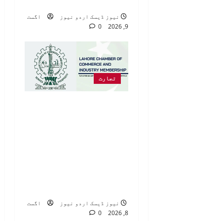
علی پرویز
نیوز ڈیسک اردو نیوز
اگست
0
9, 2026
تجارت
لاہور چیمبر آف کامرس
اینڈ انڈسٹری کا
کاروباری وفد جرمنی
پہنچ گیا،ووپرٹال
چیمبر سے کاروباری
روابط پر تبادلہ
خیال
نیوز ڈیسک اردو نیوز
اگست
0
8, 2026