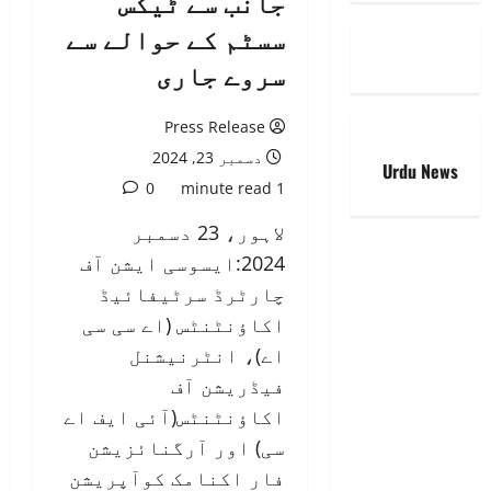
جانب سے ٹیکس
سسٹم کے حوالے سے
سروے جاری
Press Release
دسمبر 23, 2024
Urdu News
0
1 minute read
لاہور، 23 دسمبر
2024:ایسوسی ایشن آف
چارٹرڈ سرٹیفائیڈ
اکاؤنٹنٹس (اے سی سی
اے)، انٹرنیشنل
فیڈریشن آف
اکاؤنٹنٹس(آئی ایف اے
سی) اور آرگنائزیشن
فار اکنامک کوآپریشن