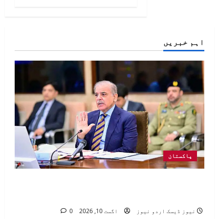
اہم خبریں
پاکستان
وزیراعظم شہباز شریف کی زیر صدارت
وفاقی کابینہ کا اہم اجلاس آج 3 بجے طلب
نیوز ڈیسک اردو نیوز
اگست 10, 2026
0