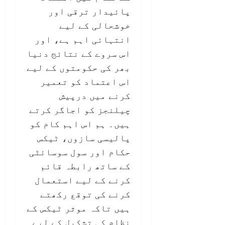
پائیدار ترقی اور
خوشحالی کے لیے
انتہائی اہم ہے، اور
اس سروے کے نتائج دنیا
بھر کی حکومتوں کے لیے
اس اعتماد کو تعمیر
کرنے میں درپیش
چیلنجز کو اجاگر کرتے
ہیں۔ ہم اس اہم کام کو
پالیسی سازوں، ٹیکس
حکام اور سول سوسائٹی
کے ساتھ رابطہ قائم
کرنے کے لیے استعمال
کرنے کی توقع رکھتے
ہیں تاکہ موثر ٹیکس کے
نظام کی تشکیل کے لیے