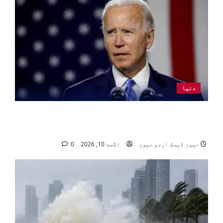
دنیا
سابق امریکی صدر جوبائیڈن کینسر میں
مبتلا، بیماری مزید پھیل گئی
نیوز ڈیسک اردو نیوز
اگست 10, 2026
0