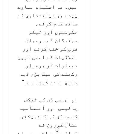
ہیں۔ یہ اعتماد ہمارے
پیشے پر دیانتداری کے
ساتھ کام کرنے،
حکومتوں اور ٹیکس
دہندگان کے درمیان
فرق کو ختم کرنے اور
اخلاقیات کے اعلیٰ ترین
معیارات کو برقرار
رکھنے کی بہت بڑی ذمہ
داری عائد کرتا ہے۔”
او ای سی ڈی کی ٹیکس
پالیسی اور انتظامیہ
کے مرکز کی ڈائریکٹر
منال کورون نے
کہاکہ،”ہم اے سی سی اے