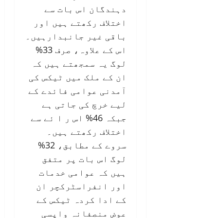
دہندگان اس بات سے
اختلاف رکھتے ہیں اور
باقی غیر جانبدارہیں۔
اس کے علاوہ، صرف 33%
لوگ یہ سمجھتے ہیں کہ
ان کے ملک میں ٹیکس کی
آمدنی عوامی فائدے کے
لیے خرچ کی جاتی ہے
جبکہ 46% اس ر ا ئے سے
اختلاف رکھتے ہیں۔
سروے کے مطابق، 32%
لوگ اس بات پر متفق
ہیں کہ عوامی خدمات
اور انفراسٹرکچر ان
کے ادا کردہ ٹیکس کے
عوض منصفانہ واپسی