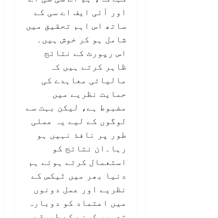
اور آئی ایف اے سی کے
ساتھ اس اہم تحقیق میں
شامل ہو کر خوش ہیں۔
اس رپورٹ کے نتائج
ظاہر کرتے ہیں کہ
مالیاتی معاہدے کی
حمایت نظریے میں
مضبوط ہے، لیکن بہت سے
لوگوں کے لیے یہ عملی
طور پر نافذ نہیں ہو
رہا۔ان نتائج کو
استعمال کرتے ہوئے ہم
دنیا بھر میں ٹیکس کے
نظریے اور عمل دونوں
میں اعتماد کو دوبارہ
تعمیر کرنے کے طریقے