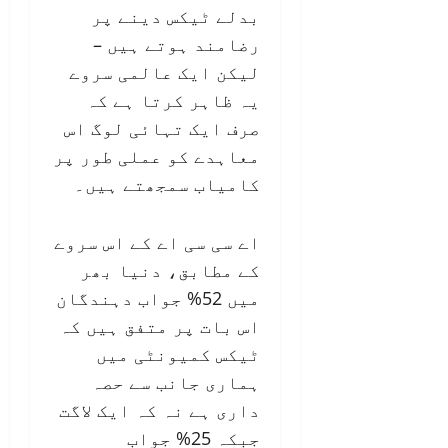
بدلے ٹیکس دینے پر
رضامند ہوتے ہیں –
لیکن ایک عالمی سروے
یہ ظاہر کرتا ہے کہ
صرف ایک تہائی لوگ اس
معاہدے کو عملی طور پر
کامیاب سمجھتے ہیں۔
اے سی سی اے کے اس سروے
کے مطابق، دنیا بھر
میں 52% جواب دہندگان
اس بات پر متفق ہیں کہ
ٹیکس کمیونٹی میں
ہماری جانب سے حصہ
داری ہے نہ کہ ایک لاگت
جبکہ 25% جواب