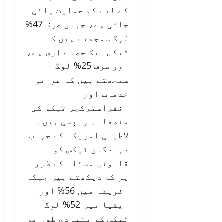
کے لیے کم حمایت پائی
جاتی ہے، جہاں صرف 47%
لوگ سمجھتے ہیں کہ
ٹیکس ایک حصہ داری ہے،
اور صرف 25% لوگ
سمجھتے ہیں کہ عوامی
خدمات اور
انفراسٹرکچر ٹیکس کی
منصفانہ واپسی ہیں۔
لاطینی امریکہ کے جواب
دہندگان ٹیکس کو
قانونی مسئلہ کے طور
پر کم دیکھتے ہیں جبکہ
افریقہ میں 56% اور
ایشیا میں 52% لوگ
ٹیکس کو بنیادی طور پر