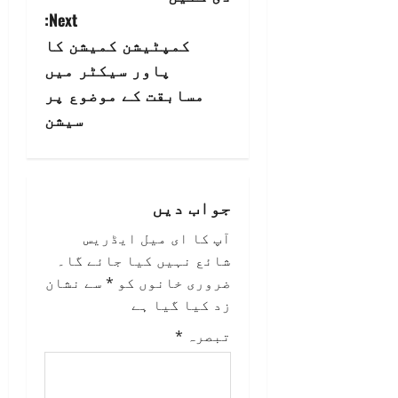
Next:
t
کمپٹیشن کمیشن کا
n
پاور سیکٹر میں
مسابقت کے موضوع پر
a
سیشن
v
i
جواب دیں
g
آپ کا ای میل ایڈریس
a
شائع نہیں کیا جائے گا۔
ضروری خانوں کو
*
سے نشان
t
زد کیا گیا ہے
i
تبصرہ
*
o