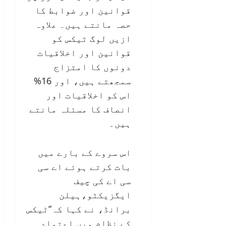
قوانین اور ضوابط کا
حصہ مانتے ہیں۔ علاوہ
ازیں لوگ ٹیکس کو
قوانین اور اخلاقیات
دونوں کا امتزاج
سمجھتے ہیں، اور 16%
اس کو اخلاقیات اور
انصاف کا مسئلہ مانتے
ہیں۔
اس سروے کے بارے میں
بات کرتے ہوئے اے سی
سی اے کی چیف
ایگزیکٹو،ہیلن
برانڈ، نے کہا کہ”ٹیکس
کے نظام میں اعتماد