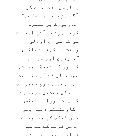
پالیسی اقدامات کو
آگے بڑھایا جا سکے۔”
اس رپورٹ پر تبصرہ
کرتے ہوئے، آئی ایف اے
سی کہ سی ای او،لی
وائٹ کا کہنا تھاکہ،
"صارفین اور سرمایہ
کاروں کا تحفظ امعاشی
خوشحالی کے لیے نہایت
اہم ہے۔یہ سروے بھی اس
بات کی تصدیق کرتا ہے
کہ پیشہ ورانہ ٹیکس
اکاؤنٹنٹس دنیا بھر
میں ٹیکس کی معلومات
حاصل کرنے کے سب سے
زیادہ معتبر ذرائع