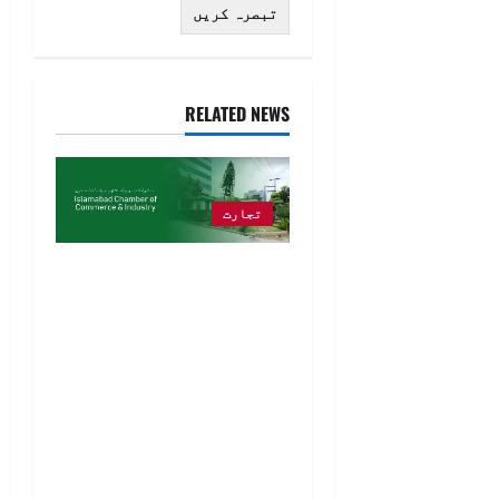
RELATED NEWS
تجارت
مستقبل اے آئی ،
بائیوٹیکنالوجی اور
جدید ٹیکنالوجیز
اپنانے والے
انٹرپرینیورز کا
ہے، نوجوان مواقع کا
انتظار نہ کریں،
مواقع خود پیدا