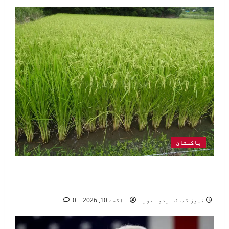
پاکستان
محکمہ زراعت کی دھان کے کاشکاروں
کیلئے اہم سفارشات جاری
نیوز ڈیسک اردو نیوز
اگست 10, 2026
0