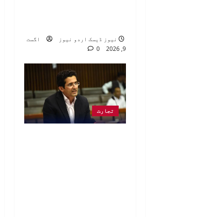
کریں، سردار طاہر
محمود
نیوز ڈیسک اردو نیوز
اگست
0
9, 2026
تجارت
ترکش پیٹرولیم
پاکستان کے سمندروں
میں آف شور ڈرلنگ
کرنے جا رہی ہے، اس
کے بعد ایک بڑی
سرمایہ کاری آئے گی: