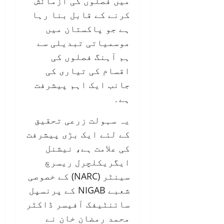
میں فصلوں کی آزمائش
کرنے کے قابل بنا رہا
ہے جو پاکستان میں
موسمیاتی تبدیلی سے
ہم آہنگ فصلوں کی
اقسام کی تیاری کی
جانب ایک اہم پیشرفت
ہے۔
یہ سہولت زرعی تحقیق
کے لئے ایک بڑی پیشرفت
کی علامت ہے، نیشنل
ایگریکلچرل ریسرچ
سینٹر (NARC) کے خصوصی
شعبے NIGAB کے پرنسپل
سائنٹیفک آفیسر ڈاکٹر
محمد رمضان خان نے