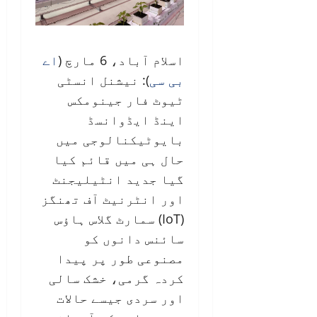
اسلام آباد، 6 مارچ (
اے
بی سی
): نیشنل انسٹی
ٹیوٹ فار جینومکس
اینڈ ایڈوانسڈ
بایوٹیکنالوجی
میں
حال ہی میں قائم کیا
گیا جدید انٹیلیجنٹ
اور انٹرنیٹ آف تھنگز
(IoT) سمارٹ گلاس ہاؤس
سائنس دانوں کو
مصنوعی طور پر پیدا
کردہ گرمی، خشک سالی
اور سردی جیسے حالات