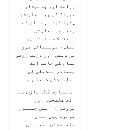
زراعت اور پائیدار
خوراک کی پیداوار کو
یکجا کرتا ہے۔ ان کے
بقول یہ روایتی
بریڈنگ سے ڈیٹا پر
مبنی، موسمیاتی طور
پر ذہین اور درست زرعی
نظام کی جانب ایک
بنیادی تبدیلی کی
نمائندگی کرتا ہے۔
اس سمارٹ گلاس ہاؤس میں
آٹھ علیحدہ اور
پروگرام ایبل چیمبرز
موجود ہیں جہاں
سائنسدان انتہائی