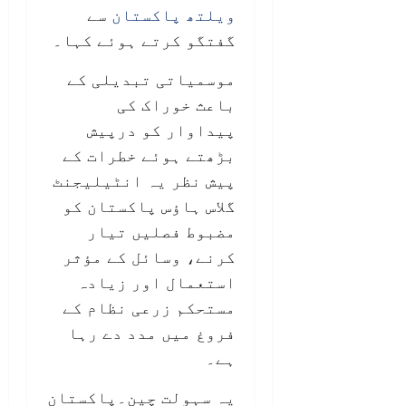
ویلتھ پاکستان
سے
گفتگو کرتے ہوئے کہا۔
موسمیاتی تبدیلی کے
باعث خوراک کی
پیداوار کو درپیش
بڑھتے ہوئے خطرات کے
پیش نظر یہ انٹیلیجنٹ
گلاس ہاؤس پاکستان کو
مضبوط فصلیں تیار
کرنے، وسائل کے مؤثر
استعمال اور زیادہ
مستحکم زرعی نظام کے
فروغ میں مدد دے رہا
ہے۔
یہ سہولت چین۔پاکستان