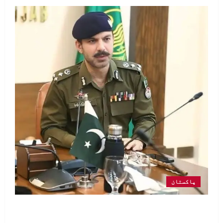
پاکستان
ٹریفک پولیس پنجاب کا پیشہ ور