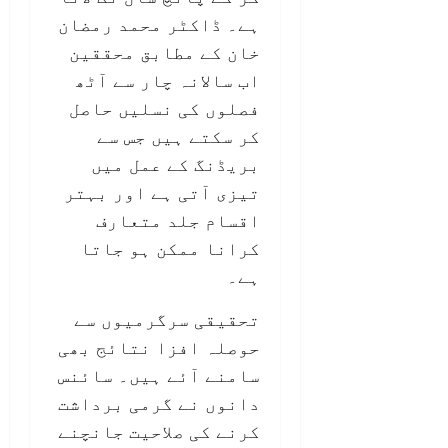
ہے۔ ڈاکٹر محمد رمضان
خان کے مطابق محققین
اب سالانہ چار سے آٹھ
فصلوں کی نسلیں حاصل
کر سکتے ہیں جس سے
بریڈنگ کے عمل میں
تیزی آتی ہے اور بہتر
اقسام جلد متعارف
کرانا ممکن ہو جاتا
ہے۔
تحقیقی سرگرمیوں سے
حوصلہ افزا نتائج بھی
سامنے آئے ہیں۔ سائنس
دانوں نے گرمی برداشت
کرنے کی صلاحیت جانچنے