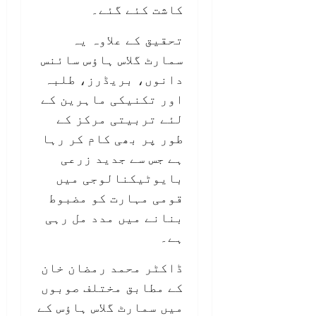
کاشت کئے گئے۔
تحقیق کے علاوہ یہ
سمارٹ گلاس ہاؤس سائنس
دانوں، بریڈرز، طلبہ
اور تکنیکی ماہرین کے
لئے تربیتی مرکز کے
طور پر بھی کام کر رہا
ہے جس سے جدید زرعی
بایوٹیکنالوجی میں
قومی مہارت کو مضبوط
بنانے میں مدد مل رہی
ہے۔
ڈاکٹر محمد رمضان خان
کے مطابق مختلف صوبوں
میں سمارٹ گلاس ہاؤس کے