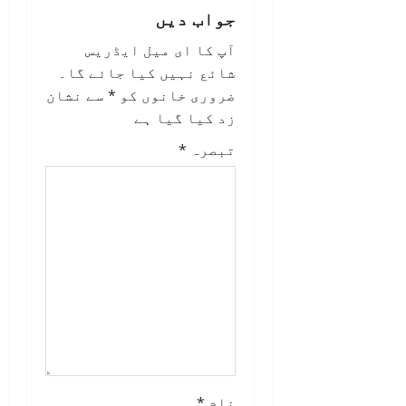
جواب دیں
g
آپ کا ای میل ایڈریس
a
شائع نہیں کیا جائے گا۔
ضروری خانوں کو
*
سے نشان
t
زد کیا گیا ہے
i
تبصرہ
*
o
n
نام
*