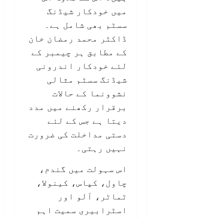
میں خودکار شیڈنگ
سسٹم بھی شامل ہے۔
ڈاکٹر محمد رمضان خان
کے مطابق ہر چیمبر کے
لئے خودکار اندرونی
شیڈنگ سسٹم مثالی
نشوونما کے حالات
برقرار رکھنے میں مدد
دیتا ہے جس کے لئے
دستی مداخلت کی ضرورت
نہیں رہتی۔
اس سہولت میں گندم،
چاول، کپاس، کینولا،
ٹماٹر، آلو اور
اسٹرابیری سمیت اہم