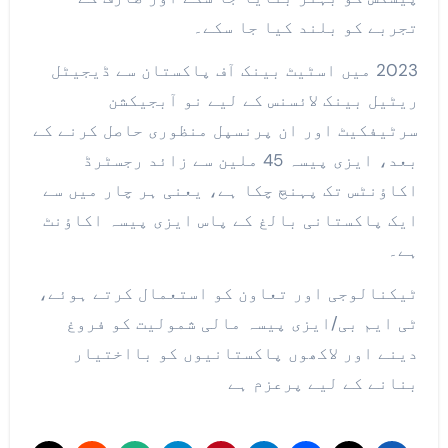
تجربے کو بلند کیا جا سکے۔
2023 میں اسٹیٹ بینک آف پاکستان سے ڈیجیٹل
ریٹیل بینک لائسنس کے لیے نو آبجیکشن
سرٹیفکیٹ اور ان پرنسپل منظوری حاصل کرنے کے
بعد، ایزی پیسہ 45 ملین سے زائد رجسٹرڈ
اکاؤنٹس تک پہنچ چکا ہے، یعنی ہر چار میں سے
ایک پاکستانی بالغ کے پاس ایزی پیسہ اکاؤنٹ
ہے۔
ٹیکنالوجی اور تعاون کو استعمال کرتے ہوئے،
ٹی ایم بی/ایزی پیسہ مالی شمولیت کو فروغ
دینے اور لاکھوں پاکستانیوں کو بااختیار
بنانے کے لیے پرعزم ہے