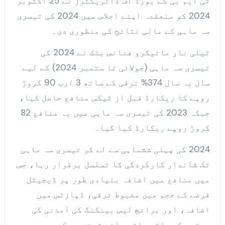
ٹی ایم بی کے بورڈ آف ڈائریکٹرز نے 25 اکتوبر
2024 کو منعقدہ اپنے اجلاس میں 2024 کی تیسری
سہ ماہی کے مالی نتائج کی منظوری دی۔
ٹیلی نار مائیکرو فنانس بنک نے 2024 کی
تیسری سہ ماہی (جولائی تا ستمبر 2024) کے لیے
سال بہ سال 374% ترقی کے ساتھ 3 ارب 90 کروڑ
روپے کا ریکارڈ قبل از ٹیکس منافع حاصل کیا،
جبکہ 2023 کی تیسری سہ ماہی میں یہ منافع 82
کروڑ روپے ریکارڈ کیا گیا۔
2024 کی پہلی ششماہی سے لے کر تیسری سہ ماہی
تک شاندار کارکردگی کا تسلسل برقرار رہا، جس
میں منافع میں اضافہ بنیادی طور پر ڈیجیٹل
قرضے کے حجم میں مضبوط ترقی، ڈپازٹس میں
اضافہ، اور برانچ لیس بینکنگ کی آمدنی کی
بہتری کے ساتھ ساتھ بلند شرحِ سود کی مدد سے