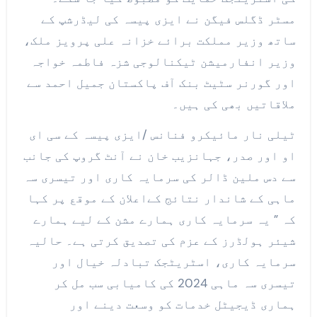
مسٹر ڈگلس فیگن نے ایزی پیسہ کی لیڈرشپ کے
ساتھ وزیر مملکت برائے خزانہ علی پرویز ملک،
وزیر انفارمیشن ٹیکنالوجی شزہ فاطمہ خواجہ
اور گورنر سٹیٹ بنک آف پاکستان جمیل احمد سے
ملاقاتیں بھی کی ہیں۔
ٹیلی نار مائیکرو فنانس /ایزی پیسہ کے سی ای
او اور صدر، جہانزیب خان نے آنٹ گروپ کی جانب
سے دس ملین ڈالر کی سرمایہ کاری اور تیسری سہ
ماہی کے شاندار نتائج کےاعلان کے موقع پر کہا
کہ ” یہ سرمایہ کاری ہمارے مشن کے لیے ہمارے
شیئر ہولڈرز کے عزم کی تصدیق کرتی ہے۔ حالیہ
سرمایہ کاری، اسٹریٹجک تبادلہ خیال اور
تیسری سہ ماہی 2024 کی کامیابی سب مل کر
ہماری ڈیجیٹل خدمات کو وسعت دینے اور