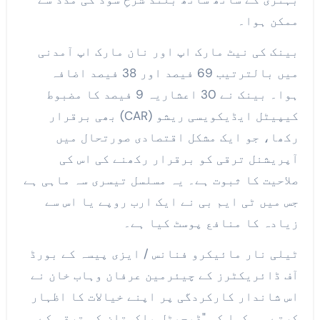
ممکن ہوا۔
بینک کی نیٹ مارک اپ اور نان مارک اپ آمدنی
میں بالترتیب 69 فیصد اور 38 فیصد اضافہ
ہوا۔ بینک نے 30 اعشاریہ 9 فیصد کا مضبوط
کیپیٹل ایڈیکویسی ریشو (CAR) بھی برقرار
رکھا، جو ایک مشکل اقتصادی صورتحال میں
آپریشنل ترقی کو برقرار رکھنے کی اس کی
صلاحیت کا ثبوت ہے۔ یہ مسلسل تیسری سہ ماہی ہے
جس میں ٹی ایم بی نے ایک ارب روپے یا اس سے
زیادہ کا منافع پوسٹ کیا ہے۔
ٹیلی نار مائیکرو فنانس / ایزی پیسہ کے بورڈ
آف ڈائریکٹرز کے چیئرمین عرفان وہاب خان نے
اس شاندار کارکردگی پر اپنے خیالات کا اظہار
کرتے ہو کہا کہ "ڈیجیٹل پاکستان کی ترقی کے