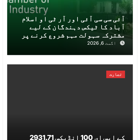
آئی سی سی آئی اور آر ٹی او اسلام
آباد کا ٹیکس دہندگان کے لیے
مشترکہ سہولت مہم شروع کرنے پر
اتفاق
اگست 6, 2026
تجارت
کے ایس ای 100 انڈیکس 2931.71