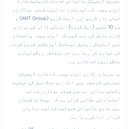
معروف ڈیجیٹل مالیاتی خدمات کے پلیٹ فارم
ایزی پیسہ کے آپریٹر، نے اپنے شیئر ہولڈرز،
ٹیلی نار گروپ اور اینٹ گروپ (ANT Group) ،
سے 10 ملین (ایک کروڑ) امریکی ڈالر کی سرمایہ
کاری حاصل کی ہے، کیونکہ ایزی پیسہ پاکستان
میں ڈیجیٹل ریٹیل بینکنگ آپریشنز شروع کرنے
کی تیاری کر رہا ہے، جو متعلقہ ریگولیٹری
منظوریوں کے تابع ہے۔
یہ سرمایہ کاری ایزی پیسہ کے جاری ڈیجیٹل
تبدیلی کے سفر میں ایک اہم سنگ میل کی حیثیت
رکھتی ہے اور دونوں شیئر ہولڈرز کے اس
اعتماد کی عکاسی کرتی ہے کہ بینک پاکستان
میں جامع مالیاتی شمولیت کے لیے نمایاں
کردار ادا کر رہا ہے۔