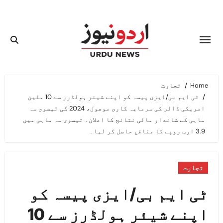
Ski
t
conten
Home
تجارت
ٹی ایم بی/ایزی پیسہ کو اپنے شیئر ہولڈرز سے 10 ملین
امریکی ڈالر کی سرمایہ کاری موصول، 2024 کی تیسری سہ
ماہی کے شاندار مالی نتائج کا اعلان۔ تیسری سہ ماہی میں
3.9 ارب روپے کا منافع حاصل کر لیا۔
تجارت
ٹی ایم بی/ایزی پیسہ کو
اپنے شیئر ہولڈرز سے 10