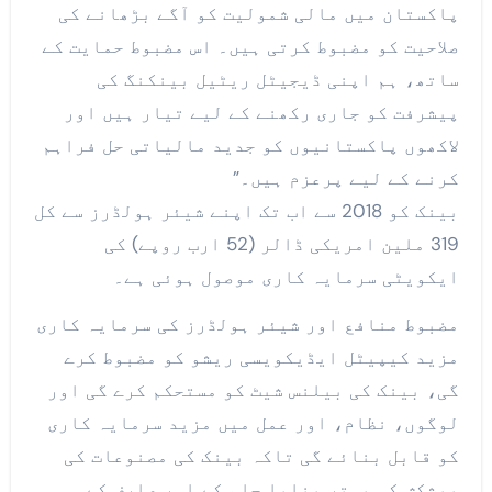
پاکستان میں مالی شمولیت کو آگے بڑھانے کی
صلاحیت کو مضبوط کرتی ہیں۔ اس مضبوط حمایت کے
ساتھ، ہم اپنی ڈیجیٹل ریٹیل بینکنگ کی
پیشرفت کو جاری رکھنے کے لیے تیار ہیں اور
لاکھوں پاکستانیوں کو جدید مالیاتی حل فراہم
کرنے کے لیے پرعزم ہیں۔”
بینک کو 2018 سے اب تک اپنے شیئر ہولڈرز سے کل
319 ملین امریکی ڈالر (52 ارب روپے) کی
ایکویٹی سرمایہ کاری موصول ہوئی ہے۔
مضبوط منافع اور شیئر ہولڈرز کی سرمایہ کاری
مزید کیپیٹل ایڈیکویسی ریشو کو مضبوط کرے
گی، بینک کی بیلنس شیٹ کو مستحکم کرے گی اور
لوگوں، نظام، اور عمل میں مزید سرمایہ کاری
کو قابل بنائے گی تاکہ بینک کی مصنوعات کی
پیشکش کو بہتر بنایا جا سکے اور صارف کے