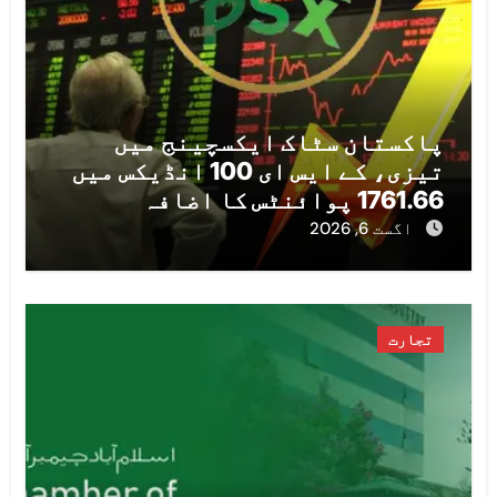
پاکستان سٹاک ایکسچینج میں
تیزی، کے ایس ای 100 انڈیکس میں
1761.66 پوائنٹس کا اضافہ
اگست 6, 2026
تجارت