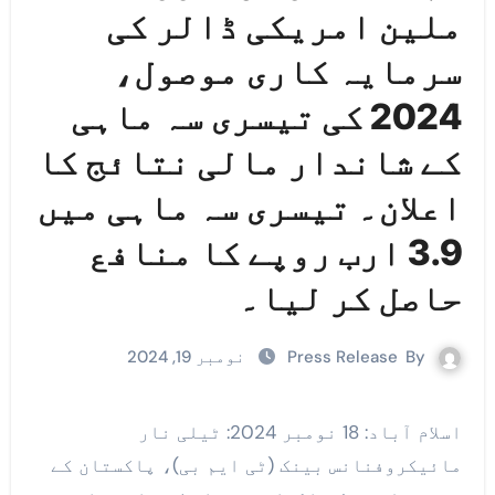
ملین امریکی ڈالر کی
سرمایہ کاری موصول،
2024 کی تیسری سہ ماہی
کے شاندار مالی نتائج کا
اعلان۔ تیسری سہ ماہی میں
3.9 ارب روپے کا منافع
حاصل کر لیا۔
By
Press Release
نومبر 19, 2024
اسلام آباد: 18 نومبر 2024: ٹیلی نار
مائیکروفنانس بینک (ٹی ایم بی)، پاکستان کے