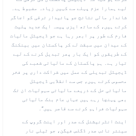
لیے ہمارا عزم پہلے سے کہیں زیادہ مضبوط ہے۔
شاندار مالی نتائج جو پائیدار ترقی کو اجاگر
کرتے ہیں، کے ساتھ ایزی پیسہ ایک جدید پلیٹ
فارم کے طور پر ابھر رہا ہے جو ڈیجیٹل مالیات
کے میدان میں سبقت لے کر پاکستان میں بینکنگ
کے طریقوں کو ایک بار پھر تبدیل کرنے کے لیے
تیار ہے۔ ہم پاکستان کے مالیاتی شعبے کی
ڈیجیٹل تبدیلی کے عمل میں شراکت داری پر فخر
محسوس کرتے ہیں، جس سے انقلابی ڈیجیٹل
مالیاتی حل کے ذریعے مالیاتی سہولیات ان تک
بھی پہنچا رہے ہیں جہاں عام بنک مالیاتی
سہولیات فراہم کرنے سے قاصر ہیں”۔
اینٹ انٹرنیشنل کے صدر اور اینٹ گروپ کے
سینئر نائب صدر ڈگلس فیگن، جو ٹیلی نار