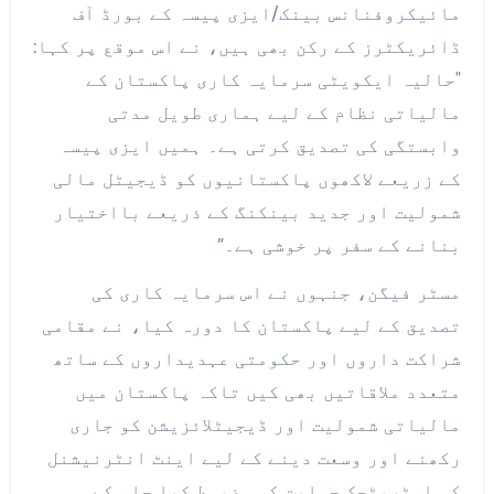
مائیکروفنانس بینک/ایزی پیسہ کے بورڈ آف
ڈائریکٹرز کے رکن بھی ہیں، نے اس موقع پر کہا:
"حالیہ ایکویٹی سرمایہ کاری پاکستان کے
مالیاتی نظام کے لیے ہماری طویل مدتی
وابستگی کی تصدیق کرتی ہے۔ ہمیں ایزی پیسہ
کے زریعے لاکھوں پاکستانیوں کو ڈیجیٹل مالی
شمولیت اور جدید بینکنگ کے ذریعے بااختیار
بنانے کے سفر پر خوشی ہے۔”
مسٹر فیگن، جنہوں نے اس سرمایہ کاری کی
تصدیق کے لیے پاکستان کا دورہ کیا، نے مقامی
شراکت داروں اور حکومتی عہدیداروں کے ساتھ
متعدد ملاقاتیں بھی کیں تاکہ پاکستان میں
مالیاتی شمولیت اور ڈیجیٹلائزیشن کو جاری
رکھنے اور وسعت دینے کے لیے اینٹ انٹرنیشنل
کی اسٹریٹجک حمایت کو مضبوط کیا جا سکے۔