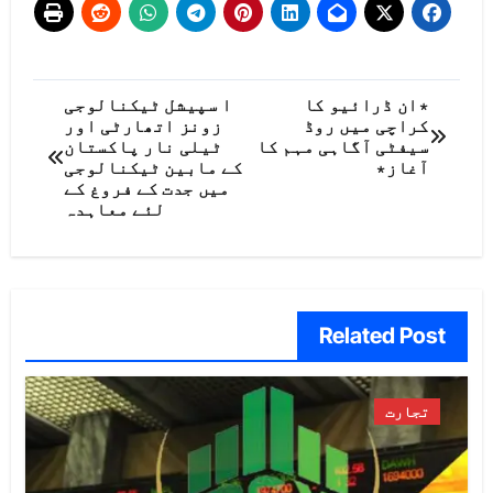
پوسٹوں
٭ان ڈرائیو کا
ا سپیشل ٹیکنالوجی
کراچی میں روڈ
زونز اتھارٹی اور
کی
سیفٹی آگاہی مہم کا
ٹیلی نار پاکستان
آغاز٭
کے مابین ٹیکنالوجی
نیویگیشن
میں جدت کے فروغ کے
لئے معاہدہ
Related Post
تجارت