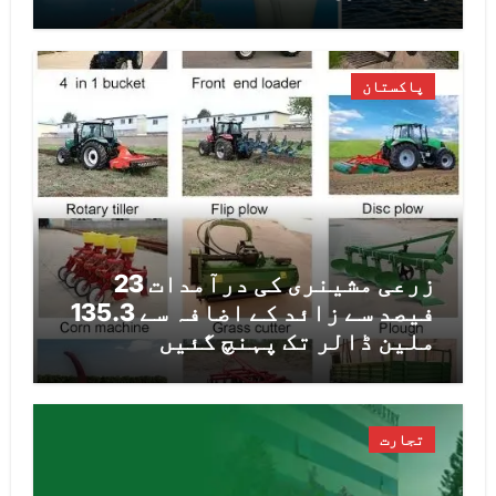
پاکستان
زرعی مشینری کی درآمدات 23
فیصد سے زائد کے اضافہ سے 135.3
ملین ڈالر تک پہنچ گئیں
تجارت