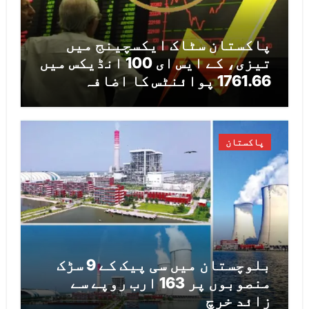
پاکستان سٹاک ایکسچینج میں
تیزی، کے ایس ای 100 انڈیکس میں
1761.66 پوائنٹس کا اضافہ
پاکستان
بلوچستان میں سی پیک کے 9 سڑک
منصوبوں پر 163 ارب روپے سے
زائد خرچ