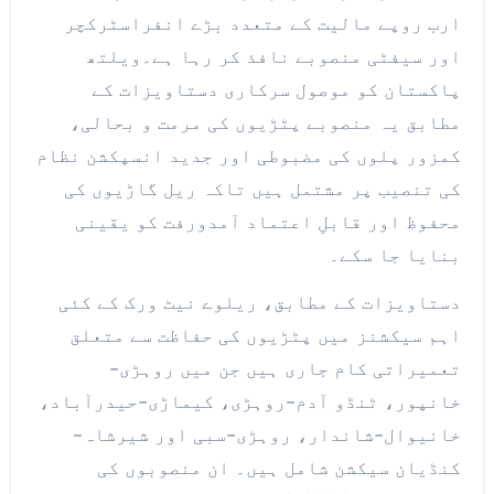
ارب روپے مالیت کے متعدد بڑے انفراسٹرکچر
اور سیفٹی منصوبے نافذ کر رہا ہے۔ویلتھ
پاکستان کو موصول سرکاری دستاویزات کے
مطابق یہ منصوبے پٹڑیوں کی مرمت و بحالی،
کمزور پلوں کی مضبوطی اور جدید انسپکشن نظام
کی تنصیب پر مشتمل ہیں تاکہ ریل گاڑیوں کی
محفوظ اور قابلِ اعتماد آمدورفت کو یقینی
بنایا جا سکے۔
دستاویزات کے مطابق، ریلوے نیٹ ورک کے کئی
اہم سیکشنز میں پٹڑیوں کی حفاظت سے متعلق
تعمیراتی کام جاری ہیں جن میں روہڑی-
خانپور، ٹنڈو آدم-روہڑی، کیماڑی-حیدرآباد،
خانیوال-شاندار، روہڑی-سبی اور شیرشاہ-
کنڈیان سیکشن شامل ہیں۔ ان منصوبوں کی