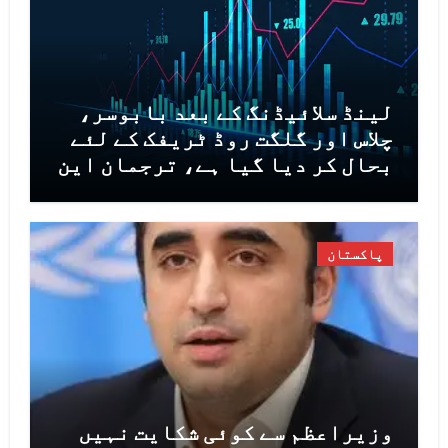
لینڈ سلائیڈنگ کے بعد بابوسر،
چلاس اور گلگت روڈ ٹریفک کے لئے
بحال کر دیا گیا ہے، ترجمان این
ایچ اے
پاکستان
وزیراعظم سے کوئی شکایت نہیں