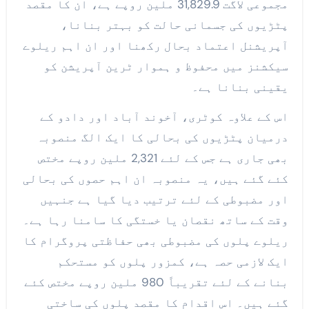
مجموعی لاگت 31,829.9 ملین روپے ہے، ان کا مقصد
پٹڑیوں کی جسمانی حالت کو بہتر بنانا،
آپریشنل اعتماد بحال رکھنا اور ان اہم ریلوے
سیکشنز میں محفوظ و ہموار ٹرین آپریشن کو
یقینی بنانا ہے۔
اس کے علاوہ کوٹری، آخوند آباد اور دادو کے
درمیان پٹڑیوں کی بحالی کا ایک الگ منصوبہ
بھی جاری ہے جس کے لئے 2,321 ملین روپے مختص
کئے گئے ہیں، یہ منصوبہ ان اہم حصوں کی بحالی
اور مضبوطی کے لئے ترتیب دیا گیا ہے جنہیں
وقت کے ساتھ نقصان یا خستگی کا سامنا رہا ہے۔
ریلوے پلوں کی مضبوطی بھی حفاظتی پروگرام کا
ایک لازمی حصہ ہے، کمزور پلوں کو مستحکم
بنانے کے لئے تقریباً 980 ملین روپے مختص کئے
گئے ہیں۔ اس اقدام کا مقصد پلوں کی ساختی