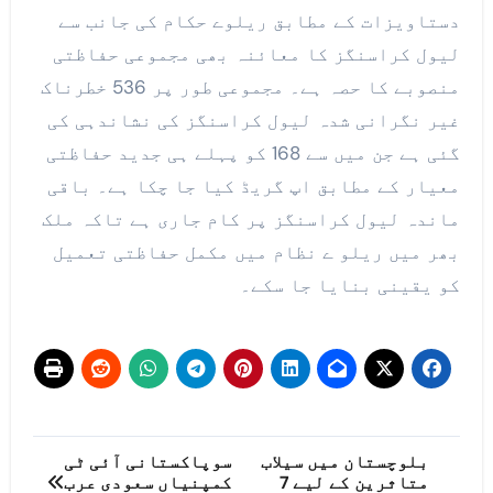
دستاویزات کے مطابق ریلوے حکام کی جانب سے
لیول کراسنگز کا معائنہ بھی مجموعی حفاظتی
منصوبے کا حصہ ہے۔ مجموعی طور پر 536 خطرناک
غیر نگرانی شدہ لیول کراسنگز کی نشاندہی کی
گئی ہے جن میں سے 168 کو پہلے ہی جدید حفاظتی
معیار کے مطابق اپ گریڈ کیا جا چکا ہے۔ باقی
ماندہ لیول کراسنگز پر کام جاری ہے تاکہ ملک
بھر میں ریلو ے نظام میں مکمل حفاظتی تعمیل
کو یقینی بنایا جا سکے۔
پوسٹوں
بلوچستان میں سیلاب
سوپاکستانی آئی ٹی
متاثرین کے لیے 7
کمپنیاں سعودی عرب