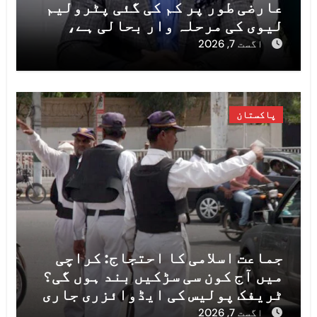
عارضی طور پر کم کی گئی پٹرولیم
لیوی کی مرحلہ وار بحالی ہے،
مشیر خزانہ خرم شہزاد
اگست 7, 2026
پاکستان
جماعت اسلامی کا احتجاج: کراچی
میں آج کون سی سڑکیں بند ہوں گی؟
ٹریفک پولیس کی ایڈوائزری جاری
اگست 7, 2026