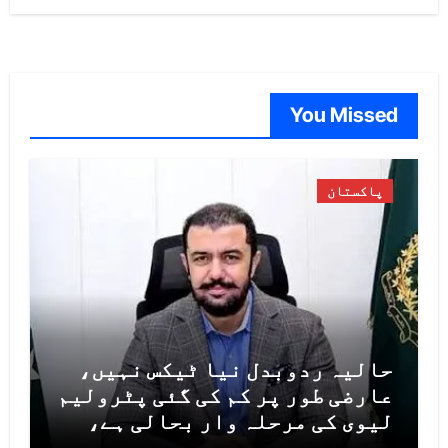
You Missed
پاکستان
حالیہ ردوبدل نیا ٹیکس نہیں،
عارضی طور پر کم کی گئی پٹرولیم
لیوی کی مرحلہ وار بحالی ہے،
مشیر خزانہ خرم شہزاد