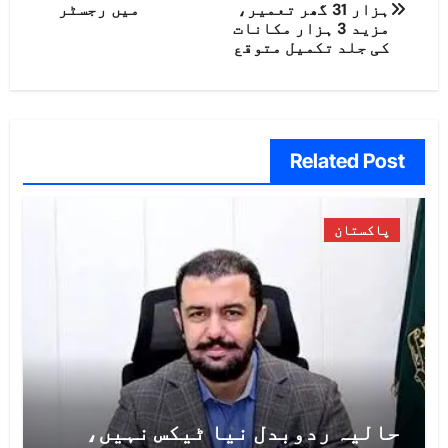
کی
ہزار 31 گھر تعمیر،
میں رجسٹر
مزید 3 ہزار مکانات
نیویگیشن
کی جلد تکمیل متوقع
Related Post
پاکستان
حالیہ ردوبدل نیا ٹیکس نہیں،