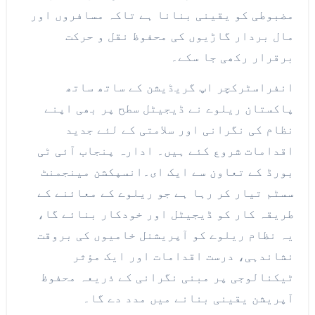
مضبوطی کو یقینی بنانا ہے تاکہ مسافروں اور
مال بردار گاڑیوں کی محفوظ نقل و حرکت
برقرار رکھی جا سکے۔
انفراسٹرکچر اپ گریڈیشن کے ساتھ ساتھ
پاکستان ریلوے نے ڈیجیٹل سطح پر بھی اپنے
نظام کی نگرانی اور سلامتی کے لئے جدید
اقدامات شروع کئے ہیں۔ ادارہ پنجاب آئی ٹی
بورڈ کے تعاون سے ایک ای۔انسپکشن مینجمنٹ
سسٹم تیار کر رہا ہے جو ریلوے کے معائنے کے
طریقہ کار کو ڈیجیٹل اور خودکار بنائے گا،
یہ نظام ریلوے کو آپریشنل خامیوں کی بروقت
نشاندہی، درست اقدامات اور ایک مؤثر
ٹیکنالوجی پر مبنی نگرانی کے ذریعہ محفوظ
آپریشن یقینی بنانے میں مدد دے گا۔