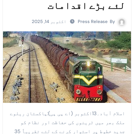
لئے بڑے اقدامات
By
Press Release
اکتوبر 14, 2025
اسلام آباد۔13اکتوبر (اے پی پی):پاکستان ریلوے
ملک بھر میں ٹرینوں کی حفاظت اور نظام کو
جدید خطوط پر استوار کرنے کے لئے تقریباً 35