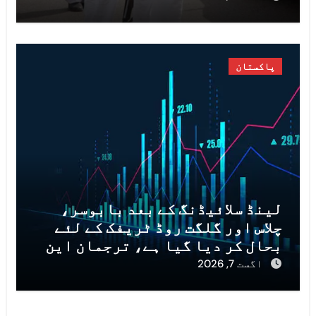
پاکستان
لینڈ سلائیڈنگ کے بعد بابوسر،
چلاس اور گلگت روڈ ٹریفک کے لئے
بحال کر دیا گیا ہے، ترجمان این
ایچ اے
اگست 7, 2026