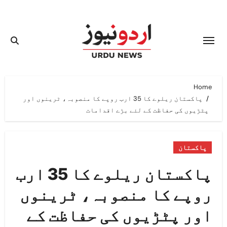
Ski
t
conten
Home
پاکستان ریلوے کا 35 ارب روپے کا منصوبہ، ٹرینوں اور
پٹڑیوں کی حفاظت کے لئے بڑے اقدامات
پاکستان
پاکستان ریلوے کا 35 ارب
روپے کا منصوبہ، ٹرینوں
اور پٹڑیوں کی حفاظت کے