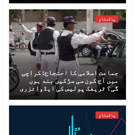
پاکستان
جماعت اسلامی کا احتجاج: کراچی
میں آج کون سی سڑکیں بند ہوں
گی؟ ٹریفک پولیس کی ایڈوائزری
جاری
پاکستان