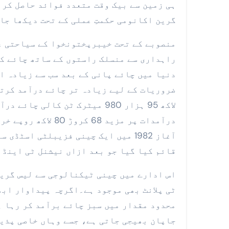
ہی زمین سے بیک وقت متعدد فوائد حاصل کر 
گرین اکانومی حکمتِ عملی کے تحت دیکھا جا 
منصوبے کے تحت خیبرپختونخوا کے سیاحتی عل
راہداری سے منسلک راستوں کے ساتھ چائے کے
دنیا میں چائے پانی کے بعد سب سے زیادہ ا
درآمدات پر مزید 8
قائم کیا گیا جو بعد ازاں نیشنل ٹی اینڈ 
اس ادارے میں چینی ٹیکنالوجی سے لیس گرین
ٹی پلانٹ بھی موجود ہے۔اگرچہ پیداوار ابھ
محدود مقدار میں سبز چائے برآمد کر رہا ہ
جاپان بھیجی جاتی ہے، جسے وہاں خاصی پذیر