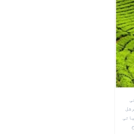
ے کی کمرشل
یاتی