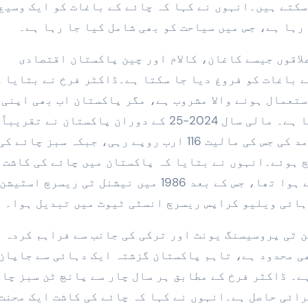
سکتے ہیں۔انہوں نے کہا کہ چائے کے باغات کو ایک وسیع
رہا ہے، جس میں سیاحت کو بھی شامل کیا جا رہا ہے۔
اقوں جیسے کاغان، کالام اور چین پاکستان اقتصادی
 باغات کو فروغ دیا جا سکتا ہے۔ڈاکٹر فرخ نے بتایا 
ستعمال ہونے والا مشروب ہے، مگر پاکستان اب بھی اپنی
ضروریات کے لیے زیادہ تر چائے درآمد کرتا ہے۔ مالی سال 2024-25 کے دوران پاکستان نے 
لاکھ 95 ہزار 980 میٹرک ٹن کالی چائے درآمد کی جس کی مالیت 116 ارب روپے رہی، جبکہ سبز چائے کی
6 کروڑ 80 لاکھ روپے خرچ ہوئے۔انہوں نے بتایا کہ پاکستان میں چائے کی کاشت
آغاز 1982 میں ایک چینی فزیبلٹی اسٹڈی سے ہوا تھا، جس کے بعد 1986 میں نیشنل ٹی ریسرچ اسٹیشن
ہائی ویلیو کراپس ریسرچ انسٹی ٹیوٹ میں تبدیل ہوا۔
 ٹی پروسیسنگ یونٹ اور ترکی کی جانب سے فراہم کردہ 
ی محدود ہے، تاہم پاکستان گزشتہ ایک دہائی سے جاپان
ے۔ ڈاکٹر فرخ کے مطابق ہر سال چار سے پانچ ٹن سبز چا
ائی حاصل ہے۔انہوں نے کہا کہ چائے کی کاشت ایک محنت