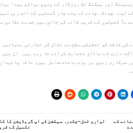
وسیسنگ اور پیکنگ تک روزگار کے وسیع مواقع پیدا ہوتے
کے لیے۔ چونکہ چائے کے پتے چار گھنٹوں کے اندر پراسیس
وماً کھیتوں کے قریب قائم کی جاتی ہیں جس سے مقامی م
ے کی کاشت کو تحقیقی سطح سے نکال کر تجارتی بنیادوں 
اکت داری کے ماڈلز متعارف کرائے جا رہے ہیں۔ ان میں
ر سرکاری زمین پر بڑے باغات شامل ہیں، تاکہ پائیدار
۔
نانے کے
لواری ٹنل–چکدرہ سیکشن کی اپ گریڈیشن کا کا
دے
تکمیل کے قری