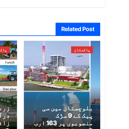
نیویگیشن
Related Post
پاکستان
پاک
بلوچستان میں سی
زرع
پیک کے 9 سڑک
منصوبوں پر 163 ارب
زائ