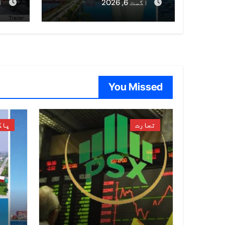
روپے سے زائد خرچ
اگست 6, 2026
اگ
پہن
You Missed
تجارت
پاک