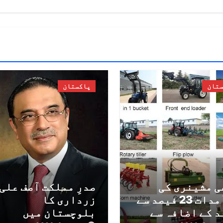
ستان
پاکستان
ی مشینری کی
صدرِ مملکت آصف علی
درآمدات 23 فیصد سے
زرداری کا
د کے اضافہ سے
بلوچستان میں