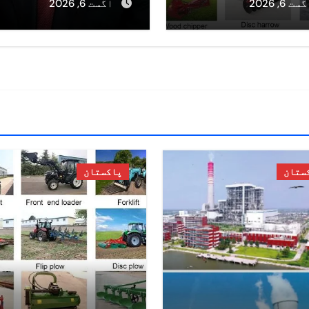
135.3 ملین ڈالر تک
کامیاب انٹیلی جنس
ست 6, 2026
اگست 6, 2026
چ گئیں
بیسڈ آپریشنز ردّ
الفتنہ 3 پر
سکیورٹی فورسز کو
خراجِ تحسین
ستان
پاکستان