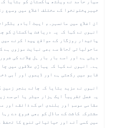
سیار حامد نے ویلتھ پاکستان کو بتایا کہ 
خیبرپختونخوا کے مختلف اضلاع میں وسیع رق
ان اضلاع میں مانسہرہ، ایبٹ آباد، بٹگرام
انہوں نے کہا کہ یہ دریافت پاکستان کو چا
پائیدار روزگار کے مواقع پیدا کرنے میں م
دیتی ہے اور اسے بار بار ہل چلانے کی ضرور
ہے۔ انہوں نے کہا کہ پہاڑی علاقوں میں چائ
قابو میں رکھتی ہے اور ڈیموں اور آبی ذخا
انہوں نے مزید بتایا کہ چائے بنجر زمین ک
یہ فصل تقریباً ایک ہزار میٹر یا اس سے زی
مقامی موسم اور بلندی اس کے ذائقے اور مع
مشترکہ کاشت کے ماڈل کو بھی فروغ دے رہا 
میں کمی آئے اور حیاتیاتی تنوع کا تحفظ م