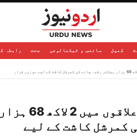
ٹ
کھیل
سائنس و ٹیکنالوجی
صحت
رابطہ ک
پاکستان کے شمالی علاقوں میں 2 لاکھ 68 ہزا
 کمرشل کاشت کے لیے