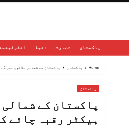
Ski
t
conten
پاکستان
تجارت
دنیا
انٹرٹینمن
Home
پاکستان
پاکستان کے شمالی علاقوں میں 2 لاکھ 68 ہزار ہیکٹر رقبہ چائے کی کمرشل کاشت کے لیے موزوں قرار
پاکستان
ہیکٹر رقبہ چائے کی