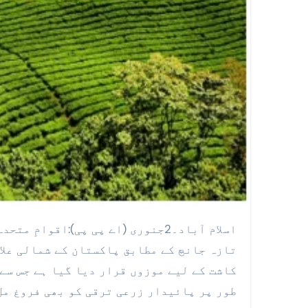
اسلام آباد۔2جنوری (اے پی پی):اقوامِ متحدہ کے ادارہ خوراک و زراعت (ایف اے او) کی جانب سے کی گئی
کاشت کے لیے موزوں قرار دیا گیا ہے جس سے
طور پر پائیدار زرعی ترقی کو بھی فروغ مل