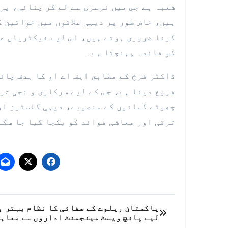
شعبہ ہے جس میں نرسری سے لے کر چنائی، پر
ہیں، خاص طور پر دیہی علاقوں میں خواتین 
کرنا ضروری ہوتے ہیں، اس لیے فیکٹریاں عم
کو فائدہ پہنچتا ہے۔
ڈاکٹر فرخ کے مطابق ایف اے او کا ہدف چائ
فروغ دینا ہے، جس کے لیے سرکاری و نجی شر
چھوٹے کسانوں کے منصوبے، دیہی کلسٹرز او
ترقی اور معاشی فوائد کو یکجا کیا جا سکے
پوسٹوں
پاکستان ریلوے کے صفائی کا نظام بہتر ب
لیے پانچ ویسٹ مینجمنٹ اداروں سے معاہ
کی