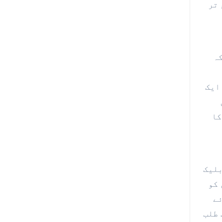
 تر
کہ
تقریباً ایک
 کا
بلیک
 کو
ئے
 طلب