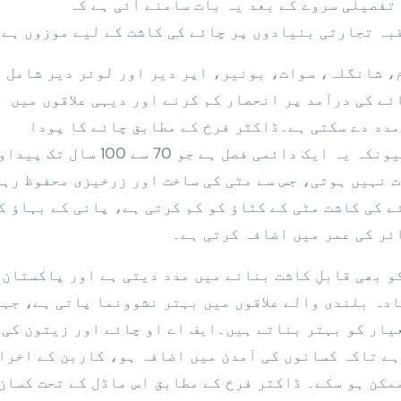
تفصیلی سروے کے بعد یہ بات سامنے آئی ہے کہ
بہ تجارتی بنیادوں پر چائے کی کاشت کے لیے موزوں ہے۔
، شانگلہ، سوات، بونیر، اپر دیر اور لوئر دیر شامل 
ئے کی درآمد پر انحصار کم کرنے اور دیہی علاقوں میں
دد دے سکتی ہے۔ڈاکٹر فرخ کے مطابق چائے کا پودا
ماحولیاتی لحاظ سے بھی نہایت موزوں ہے کیونکہ یہ ایک دائمی فصل ہے جو 70 سے 100
ت نہیں ہوتی، جس سے مٹی کی ساخت اور زرخیزی محفوظ رہ
ے کی کاشت مٹی کے کٹاؤ کو کم کرتی ہے، پانی کے بہاؤ ک
ئر کی عمر میں اضافہ کرتی ہے۔
و بھی قابلِ کاشت بنانے میں مدد دیتی ہے اور پاکستان 
ادہ بلندی والے علاقوں میں بہتر نشوونما پاتی ہے، جہ
یار کو بہتر بناتے ہیں۔ایف اے او چائے اور زیتون کی
ہے تاکہ کسانوں کی آمدن میں اضافہ ہو، کاربن کے اخرا
مکن ہو سکے۔ ڈاکٹر فرخ کے مطابق اس ماڈل کے تحت کسان