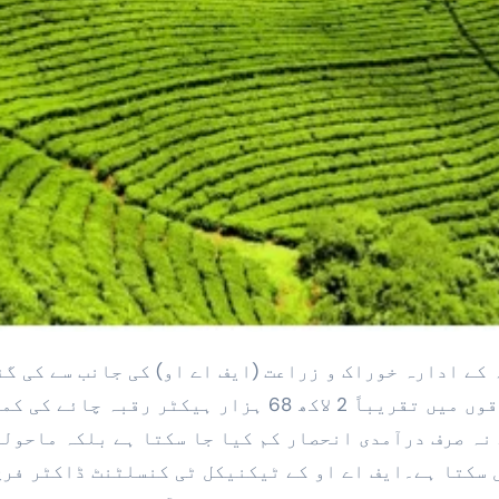
تازہ جانچ کے مطابق پاکستان کے شمالی علاقوں میں تقریباً 2 لاکھ 68 ہزار ہیکٹر رقبہ چائ
 نہ صرف درآمدی انحصار کم کیا جا سکتا ہے بلکہ ماحول
 سکتا ہے۔ایف اے او کے ٹیکنیکل ٹی کنسلٹنٹ ڈاکٹر فرخ