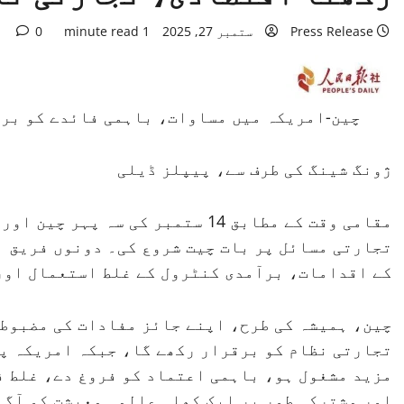
Press Release
ستمبر 27, 2025
1 minute read
0
چین-امریکہ میں مساوات، باہمی فائدے کو برق
ژونگ شینگ کی طرف سے، پیپلز ڈیلی
مقامی وقت کے مطابق 14 ستمبر کی س
تجارتی مسائل پر بات چیت شروع کی۔ دونوں فریق ا
کے اقدامات، برآمدی کنٹرول کے غلط استعمال اور 
چین، ہمیشہ کی طرح، اپنے جائز مفادات کی مضبوطی
تجارتی نظام کو برقرار رکھے گا، جبکہ امریکہ پر
مزید مشغول ہو، باہمی اعتماد کو فروغ دے، غلط ف
اور مشترکہ طور پر ایک کھلی عالمی معیشت کو آگے