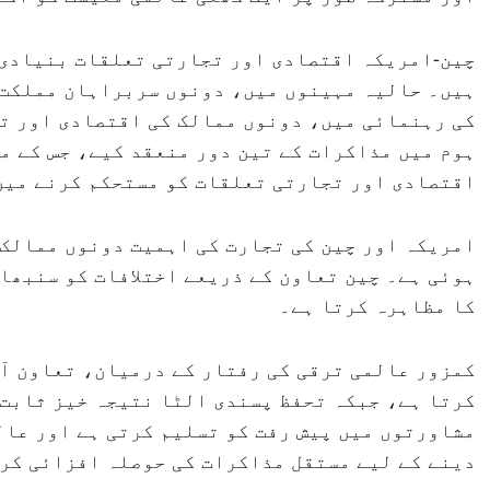
چین-امریکہ اقتصادی اور تجارتی تعلقات بنیادی 
ہیں۔ حالیہ مہینوں میں، دونوں سربراہان مملکت 
کی رہنمائی میں، دونوں ممالک کی اقتصادی اور ت
ہوم میں مذاکرات کے تین دور منعقد کیے، جس کے م
اقتصادی اور تجارتی تعلقات کو مستحکم کرنے میں
امریکہ اور چین کی تجارت کی اہمیت دونوں ممالک
ہوئی ہے۔ چین تعاون کے ذریعے اختلافات کو سنبھا
کا مظاہرہ کرتا ہے۔
کمزور عالمی ترقی کی رفتار کے درمیان، تعاون آگ
کرتا ہے، جبکہ تحفظ پسندی الٹا نتیجہ خیز ثابت 
مشاورتوں میں پیش رفت کو تسلیم کرتی ہے اور عال
دینے کے لیے مستقل مذاکرات کی حوصلہ افزائی کر