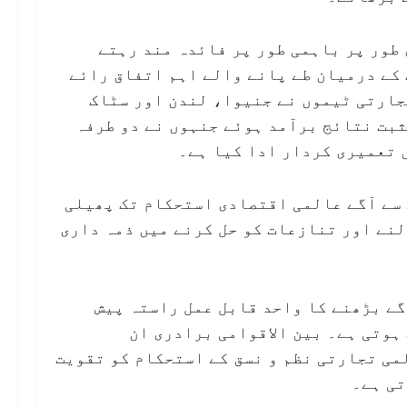
طور پر باہمی طور پر فائدہ مند رہتے
کے درمیان طے پانے والے اہم اتفاق رائے
جارتی ٹیموں نے جنیوا، لندن اور سٹاک
ثبت نتائج برآمد ہوئے جنہوں نے دو طرفہ
 تعمیری کردار ادا کیا ہے۔
 سے آگے عالمی اقتصادی استحکام تک پھیلی
لنے اور تنازعات کو حل کرنے میں ذمہ داری
ے بڑھنے کا واحد قابل عمل راستہ پیش
ہوتی ہے۔ بین الاقوامی برادری ان
می تجارتی نظم و نسق کے استحکام کو تقویت
تی ہے۔