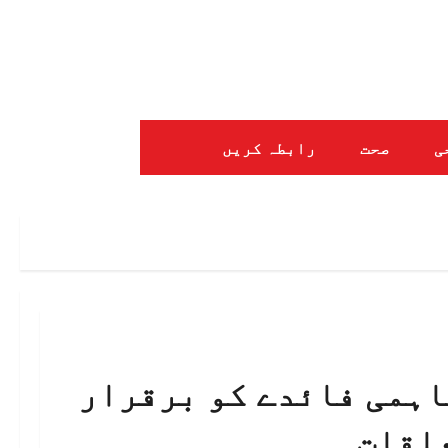
ی
صحت
رابطہ کریں
اہمی فائدے کو برقرار
لقات