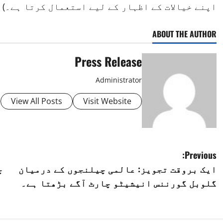
اپنے خیالات کے اظہار کے لیے استعمال کرتا ہے۔)
ABOUT THE AUTHOR
Press Release
Administrator
View All Posts
Visit Website
P
Previous:
ایک بروقت تجویز: عالمی چیلنجوں کے درمیان
چ
o
گلوبل گورننس انیشیٹو چارٹ آگے بڑھتا ہے۔
s
t