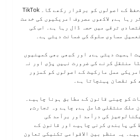
چین اپنے کاروباری اداروں کے قانونی حقوق کے تحفظ کے اصولوں کو برقرار رکھے گا۔ TikTok
ر رہا ہے، لاکھوں مصروف امریکیوں کی خدمت
تصادی ترقی میں حصہ ڈال رہا ہے۔ اس کی
عمیل مساوی سلوک کی ضمانت دیتی ہے۔
ت اہمیت دیتی ہے، اور کبھی بھی کمپنیوں
ٹا منتقل کرنے کی ضرورت نہیں پڑی اور نہ
مریکی عمل مارکیٹ کے اصولوں کو کمزور
 کو نقصان پہنچاتا ہے۔
ت کو چینی قانون کے مطابق ہونا چاہیے۔
 ملک منتقلی شامل ہے، چاہے وہ تجارت،
کنالوجیز کی درآمد اور برآمد کی
 کی پابندی کرنی چاہیے اور قانون کے
یے۔ یہ منظم بین الاقوامی تکنیکی تعاون