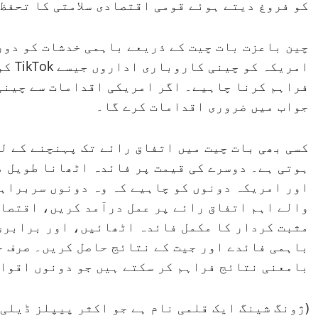
کو فروغ دیتے ہوئے قومی اقتصادی سلامتی کا تحفظ
چین باعزت بات چیت کے ذریعے باہمی خدشات کو دور
امریک
فراہم کرنا چاہیے۔ اگر امریکی اقدامات سے چینی 
جواب میں ضروری اقدامات کرے گا۔
کسی بھی بات چیت میں اتفاق رائے تک پہنچنے کے ل
ہوتی ہے۔ دوسرے کی قیمت پر فائدہ اٹھانا طویل م
اور امریکہ دونوں کو چاہیے کہ وہ دونوں سربراہا
والے اہم اتفاق رائے پر عمل درآمد کریں، اقتصاد
مثبت کردار کا مکمل فائدہ اٹھائیں، اور برابری
باہمی فائدے اور جیت کے نتائج حاصل کریں۔ صرف ح
بامعنی نتائج فراہم کر سکتے ہیں جو دونوں اقوام
(ژونگ شینگ ایک قلمی نام ہے جو اکثر پیپلز ڈیلی 