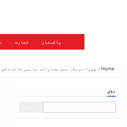
Ski
t
conten
پاکستان
تجارت
د
Home
چین-امریکہ میں مساوات، باہمی فائدے کو 
تلاش
تلاش