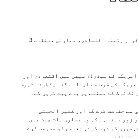
رار رکھنا اقتصادی، تجارتی تعلقات 3
ہ پہر چین اور امریکہ نے میڈرڈ، سپین میں اقتصادی اور
مریکہ کی طرف سے اپنائے گئے یکطرفہ ٹیرف
ٹک ٹاک کے مسئلے پر بات چیت کریں گے۔
 سے حفاظت کرے گا اور کثیر الجہتی
 زور دیتا ہے کہ وہ مساوی بات چیت میں
ہمیوں کو دور کرے، تعاون کو مضبوط کرے
 بڑھائے۔