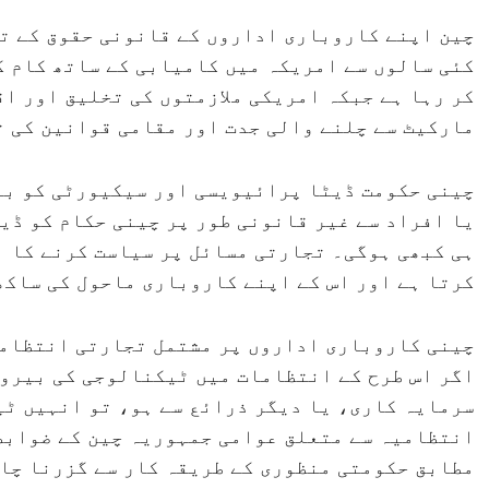
کئی سالوں سے امریکہ میں کامیابی کے ساتھ کام ک
کر رہا ہے جبکہ امریکی ملازمتوں کی تخلیق اور اق
مارکیٹ سے چلنے والی جدت اور مقامی قوانین کی ت
چینی حکومت ڈیٹا پرائیویسی اور سیکیورٹی کو بہ
یا افراد سے غیر قانونی طور پر چینی حکام کو ڈی
ہی کبھی ہوگی۔ تجارتی مسائل پر سیاست کرنے کا ا
کرتا ہے اور اس کے اپنے کاروباری ماحول کی ساکھ
چینی کاروباری اداروں پر مشتمل تجارتی انتظاما
اگر اس طرح کے انتظامات میں ٹیکنالوجی کی بیرون
سرمایہ کاری، یا دیگر ذرائع سے ہو، تو انہیں ٹی
انتظامیہ سے متعلق عوامی جمہوریہ چین کے ضوابط
مطابق حکومتی منظوری کے طریقہ کار سے گزرنا چاہ