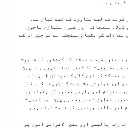
 کرتا ہے۔
 کرنے کے لیے مشاورت کے لیے تیار ہے۔
ہ کو چینی کاروباری اداروں جیسے TikTok کو کھلا، منصفانہ اور غیر امتیازی ماحول
مفادات کو نقصان پہنچتا ہے تو چین اس کے
یے دونوں طرف سے مشترکہ کوششوں کی ضرورت
دتی مصروفیت کا کوئی نسخہ نہیں ہے۔ چین
ن مملکت کی فون کال کے دوران طے پانے
ی اور تجارتی مشاورت کے طریقہ کار کے
، احترام اور باہمی تعاون کی بنیاد پر
قیقی تعاون کے ذریعے ہی چین اور امریکہ
 اور عالمی برادری کی خدمت کرتے ہیں۔
خارجہ پالیسی اور بین الاقوامی امور پر