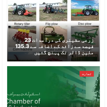
زرعی مشینری کی درآمدات 23
فیصد سے زائد کے اضافہ سے 135.3
ملین ڈالر تک پہنچ گئیں
تجارت