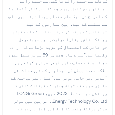
کوئلے سے چلنے والے یا گیس سے چلنے والے
بوائلر روم شامل ہیں، جو کاربن ڈائی آکسائیڈ
کے اخراج کی ایک خاص مقدار پیدا کرتے ہیں۔ اس
سے نمٹنے کے لیے، چین عمارتوں کے لیے
توانائی کے مرکب کو بہتر بنانے کے لیے فوٹو
وولٹک نظام، بقایا حرارت، اور جیوتھرمل
توانائی کے استعمال کو مزید بڑھانے کا ارادہ
رکھتا ہے۔”میرے پاس چھت پر 59 سولر پینل ہیں،
جو نہ صرف موصلیت اور گرمی فراہم کرتے ہیں
بلکہ مجھے بجلی کی پیداوار کے ذریعے اضافی
آمدنی بھی حاصل ہوتی ہے،” شمال مغربی چین کے
شانزی صوبے کے ٹونگ چوان کے کیفانگ گاؤں کے
رہائشی سو نے کہا۔2023 میں، LONGi Green
Energy Technology Co., Ltd.، جو چین میں سولر
فوٹو وولٹک صنعت کا ایک اہم ادارہ ہے، نے