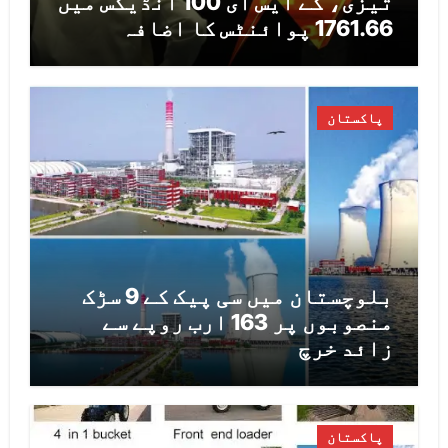
تیزی، کے ایس ای 100 انڈیکس میں
1761.66 پوائنٹس کا اضافہ
پاکستان
بلوچستان میں سی پیک کے 9 سڑک
منصوبوں پر 163 ارب روپے سے
زائد خرچ
پاکستان