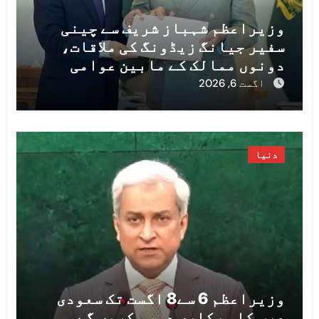
وزیراعظم شہباز شریف سے چینی
سفیر جیانگ زیڈونگ کی ملاقات،
دونوں ممالک کے مابین عوامی
رابطوں اور سیاسی و پارلیمانی
اگست 6, 2026
تبادلوں کی اہمیت پر زور
دنیا
وزیراعظم 6 سے8 اگست تک سعودی
عرب کا سرکاری دورہ کریں گے،