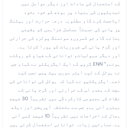
کے استعمال کی عادات اور دیگر عوامل میں
تبدیلیوں کی بنیاد پر بوجھ کو خود بخود
ایڈجسٹ کرے گا، مطلوبہ درجہ حرارت اور ہیٹنگ
پر پانی کی نسبتاً مسلسل فراہمی کو یقینی
بنائے گا، جو کمروں، سوئمنگ پولز، کی حرارتی
اور گرم پانی کی ضروریات کو پورا کرتا ہے۔
اور دیگر سہولیات، توانائی کے ضیاع کو روکتے
ہوئے،” ENN گروپ کے ایک ایگزیکٹو نے کہا، جس
نے ہوٹل کے لیے ایئر سورس ہیٹ پمپ نصب کیے
تھے۔ایگزیکٹیو نے کہا کہ ہوٹل کی توانائی کی
بچت کے بعد، اس کے حرارتی اور گرم پانی کے
نظام کی مجموعی کارکردگی میں تقریباً 30 فیصد
بہتری آئی ہے، جس سے متعلقہ آپریشن اور دیکھ
بھال کے اخراجات میں تقریباً 10 فیصد کمی آئی
ہے۔عمارتیں زیادہ توانائی استعمال کرتی ہیں