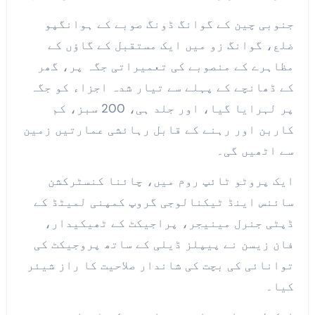
جنوبی چین کے گوانگ ڈونگ صوبے کے ہوانگپو
ضلع، گوانگ زو میں ایک مستقبل کے گاؤں کے
مظاہرے کے منصوبے کی تعمیراتی جگہ پر، گھر
کے ڈھانچے کے پہلے سے تیار شدہ اجزاء کو جگہ
پر لہرایا گیا، اور جلد ہی، 200 سبز، کم
کاربن اور رہنے کے قابل رہائشی عمارتیں زمین
سے اٹھیں گی۔
ایک پروٹو ٹائپ روم میں، چائنا کنسٹرکشن
سائنس اینڈ ٹیکنالوجی گروپ کمپنی لمیٹڈ کے
ڈپٹی جنرل مینیجر، پراجیکٹ کے ٹھیکیدار،
فان زیسن نے پیپلز ڈیلی کے ساتھ پروجیکٹ کی
توانائی کی بچت کی شاندار صلاحیت کا راز شیئر
کیا۔