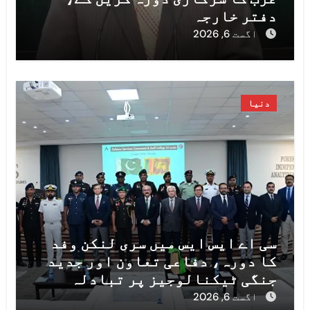
دفتر خارجہ
اگست 6, 2026
دنیا
سی اے ایس ایس میں سری لنکن وفد
کا دورہ، دفاعی تعاون اور جدید
جنگی ٹیکنالوجیز پر تبادلہ
خیال
اگست 6, 2026