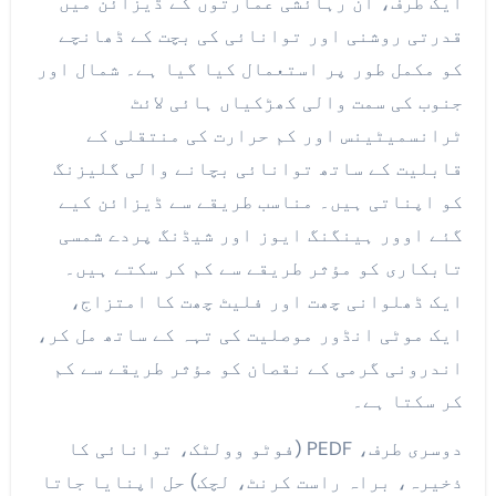
ایک طرف، ان رہائشی عمارتوں کے ڈیزائن میں
قدرتی روشنی اور توانائی کی بچت کے ڈھانچے
کو مکمل طور پر استعمال کیا گیا ہے۔ شمال اور
جنوب کی سمت والی کھڑکیاں ہائی لائٹ
ٹرانسمیٹینس اور کم حرارت کی منتقلی کے
قابلیت کے ساتھ توانائی بچانے والی گلیزنگ
کو اپناتی ہیں۔ مناسب طریقے سے ڈیزائن کیے
گئے اوور ہینگنگ ایوز اور شیڈنگ پردے شمسی
تابکاری کو مؤثر طریقے سے کم کر سکتے ہیں۔
ایک ڈھلوانی چھت اور فلیٹ چھت کا امتزاج،
ایک موٹی انڈور موصلیت کی تہہ کے ساتھ مل کر،
اندرونی گرمی کے نقصان کو مؤثر طریقے سے کم
کر سکتا ہے۔
دوسری طرف، PEDF (فوٹو وولٹک، توانائی کا
ذخیرہ، براہ راست کرنٹ، لچک) حل اپنایا جاتا