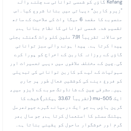
Kefang گاؤں کو شمسی توانائی سے چلنے والے
"زیرو کاربن” دیہاتی میں بنانا شروع کیا۔اس
منصوبے کا مقصد 6 میگا واٹ کی صلاحیت کے ساتھ
تقسیم شدہ شمسی توانائی کا نظام بنانا ہے،
جو سالانہ تقریباً 7.91 ملین کلو واٹ گھنٹے بجلی
پیدا کرتا ہے۔ پیدا ہونے والی سبز توانائی
گاؤں کے روزانہ کاربن کے اخراج کو پورا کرے
گی۔چین کے مختلف علاقوں میں دیہی تعمیرات اور
سہولیات کے لیے کم کاربن توانائی کی تبدیلی
کو فروغ دینے کی کوششیں فعال طور پر جاری
ہیں۔مشرقی چین کے شانڈونگ صوبے کے ڈیزو میں،
ایک 505-mu (تقریباً 33.67 ہیکٹر) شیشے کا
گرین ہاؤس ہے جو ایک درمیانے گہرے جیوتھرمل
ہیٹنگ سسٹم کا استعمال کرتا ہے، جو سال بھر
گرم اور خوشگوار ماحول کو یقینی بناتا ہے۔