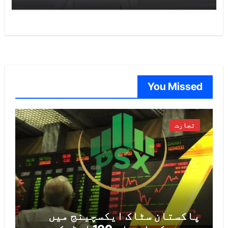
You Missed
تجارت
پاکستان سٹاک ایکسچینج میں