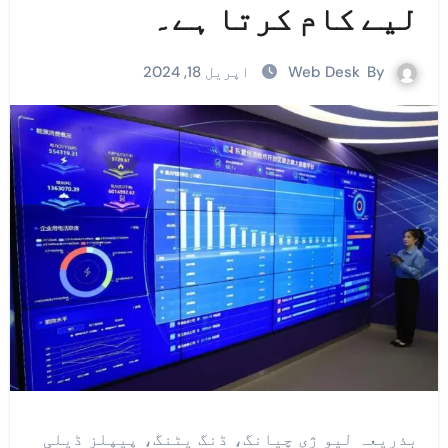
لیے کام کرتا ہے۔
By
Web Desk
اپریل 18, 2024
بذریعہ لیو ژی چیانگ، ڈنگ یٹنگ، پیپلز ڈیلی