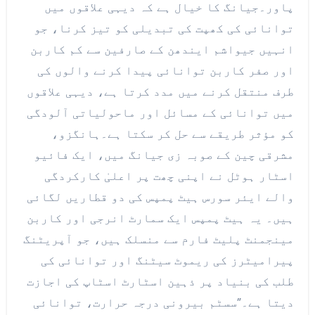
پاور۔جیانگ کا خیال ہے کہ دیہی علاقوں میں
توانائی کی کھپت کی تبدیلی کو تیز کرنا، جو
انہیں جیواشم ایندھن کے صارفین سے کم کاربن
اور صفر کاربن توانائی پیدا کرنے والوں کی
طرف منتقل کرنے میں مدد کرتا ہے، دیہی علاقوں
میں توانائی کے مسائل اور ماحولیاتی آلودگی
کو مؤثر طریقے سے حل کر سکتا ہے۔ہانگزو،
مشرقی چین کے صوبہ زی جیانگ میں، ایک فائیو
اسٹار ہوٹل نے اپنی چھت پر اعلیٰ کارکردگی
والے ایئر سورس ہیٹ پمپس کی دو قطاریں لگائی
ہیں۔ یہ ہیٹ پمپس ایک سمارٹ انرجی اور کاربن
مینجمنٹ پلیٹ فارم سے منسلک ہیں، جو آپریٹنگ
پیرامیٹرز کی ریموٹ سیٹنگ اور توانائی کی
طلب کی بنیاد پر ذہین اسٹارٹ اسٹاپ کی اجازت
دیتا ہے۔”سسٹم بیرونی درجہ حرارت، توانائی