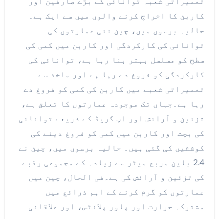
تعمیراتی شعبہ توانائی کے بڑے صارفین اور
کاربن کا اخراج کرنے والوں میں سے ایک ہے۔
حالیہ برسوں میں، چین نئی عمارتوں کی
توانائی کی کارکردگی اور کاربن میں کمی کی
سطح کو مسلسل بہتر بنا رہا ہے، توانائی کی
کارکردگی کو فروغ دے رہا ہے اور ماخذ سے
تعمیراتی شعبے میں کاربن کی کمی کو فروغ دے
رہا ہے۔جہاں تک موجودہ عمارتوں کا تعلق ہے،
تزئین و آرائش اور اپ گریڈ کے ذریعے توانائی
کی بچت اور کاربن میں کمی کو فروغ دینے کی
کوششیں کی گئی ہیں۔ حالیہ برسوں میں، چین نے
2.4 بلین مربع میٹر سے زیادہ کے مجموعی رقبے
کی تزئین و آرائش کی ہے۔فی الحال، چین میں
عمارتوں کو گرم کرنے کے اہم ذرائع میں
مشترکہ حرارت اور پاور پلانٹس، اور علاقائی