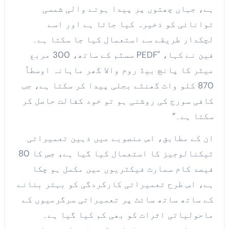
ہے، جہاں چھتوں پر پیدا ہونے والی شمسی
توانائی کو ذخیرہ کیا جاتا ہے اور اسے
لچکدار طریقے سے استعمال کیا جا سکتا ہے۔
فین نے کہا، "PEDF سسٹم کے ساتھ، 300 مربع
میٹر کا پانچ بیڈ روم والا گھر ماہانہ اوسطاً
870 کلو واٹ گھنٹے بجلی پیدا کر سکتا ہے، جب
کافی سورج کی روشنی ہو تو خود کفالت حاصل کر
سکتا ہے۔”
ان کے مطابق، اس منصوبے میں ذہین تعمیراتی
ٹیکنالوجیز کا استعمال کیا گیا ہے، جس کا 80
فیصد کام سمارٹ فیکٹریوں میں مکمل ہو چکا
ہے، اس طرح تعمیراتی کارکردگی کو بہتر بنانے
کے ساتھ ساتھ سائٹ پر تعمیراتی سرگرمیوں کے
ماحولیاتی اثرات کو بھی کم کیا گیا ہے۔