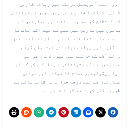
اور اپنے آپریشنل مرحلے میں زیادہ کاربن
ڈائی آکسائیڈ خارج کرتی ہیں۔ چین نے توانائی
کے انتظام کو مضبوط بنانے اور عمارتوں کے
کاموں میں کاربن میں کمی کے لیے اقدامات کا
ایک سلسلہ متعارف کرایا ہے۔ ان اقدامات میں
ناکارہ اور پرانے توانائی استعمال کرنے
والے آلات کے خاتمے میں تیزی لانا، عوامی
عمارتوں کے لیے توانائی کی کارکردگی کے لیے
ایک ریگولیٹری نظام کا قیام، اور عوامی
عمارتوں کے لیے درجہ حرارت پر قابو پانے کے
طریقہ کار کو نافذ کرنا شامل ہے۔