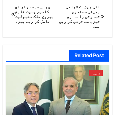
پوسٹوں
نئی بین الاقوامی
چینی سرحد پار ای
زمینی سمندری
کامرس پلیٹ فارم
کی
تجارتی راہداری
بیرون ملک مقبولیت
تیزی سے ترقی کر رہی
حاصل کر رہے ہیں۔
نیویگیشن
ہے۔
Related Post
دنیا