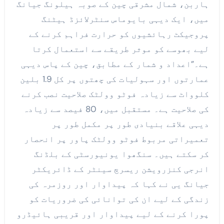
ہاربن، شمال مشرقی چین کے صوبہ ہیلونگ جیانگ
میں، ایک دیہی بایوماس سنٹرلائزڈ ہیٹنگ
پروجیکٹ رہائشیوں کو حرارت فراہم کرنے کے
لیے بھوسے کو موثر طریقے سے استعمال کرتا
ہے۔”اعداد و شمار کے مطابق، چین کے پاس دیہی
عمارتوں اور سہولیات کی چھتوں پر کل 1.9 بلین
کلوواٹ سے زیادہ فوٹو وولٹک صلاحیت نصب کرنے
کی صلاحیت ہے۔ مستقبل میں، 80 فیصد سے زیادہ
دیہی علاقے بنیادی طور پر مکمل طور پر
تعمیراتی مربوط فوٹو وولٹک پاور پر انحصار
کر سکتے ہیں۔ سنگھوا یونیورسٹی کے بلڈنگ
انرجی کنزرویشن ریسرچ سینٹر کے ڈائریکٹر
جیانگ یی نے کہا کہ پیداوار اور روزمرہ کی
زندگی کے لیے ان کی توانائی کی ضروریات کو
پورا کرنے کے لیے پیداوار اور قریبی ہائیڈرو