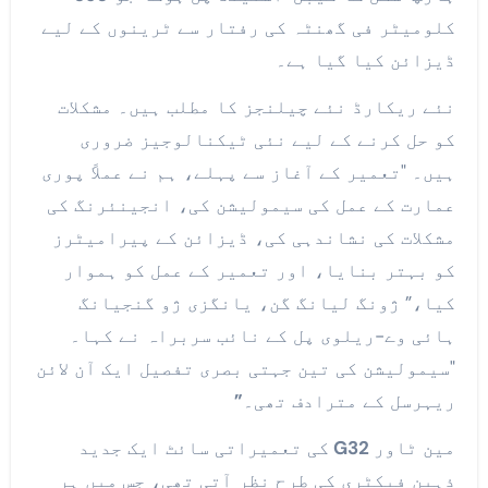
کلومیٹر فی گھنٹہ کی رفتار سے ٹرینوں کے لیے
ڈیزائن کیا گیا ہے۔
نئے ریکارڈ نئے چیلنجز کا مطلب ہیں۔ مشکلات
کو حل کرنے کے لیے نئی ٹیکنالوجیز ضروری
ہیں۔ "تعمیر کے آغاز سے پہلے، ہم نے عملاً پوری
عمارت کے عمل کی سیمولیشن کی، انجینئرنگ کی
مشکلات کی نشاندہی کی، ڈیزائن کے پیرامیٹرز
کو بہتر بنایا، اور تعمیر کے عمل کو ہموار
کیا،” ژونگ لیانگ گن، یانگزی ژو گنجیانگ
ہائی وے-ریلوی پل کے نائب سربراہ نے کہا۔
"سیمولیشن کی تین جہتی بصری تفصیل ایک آن لائن
ریہرسل کے مترادف تھی۔
”
مین ٹاور
G32
کی تعمیراتی سائٹ ایک جدید
ذہین فیکٹری کی طرح نظر آتی تھی، جس میں ہر