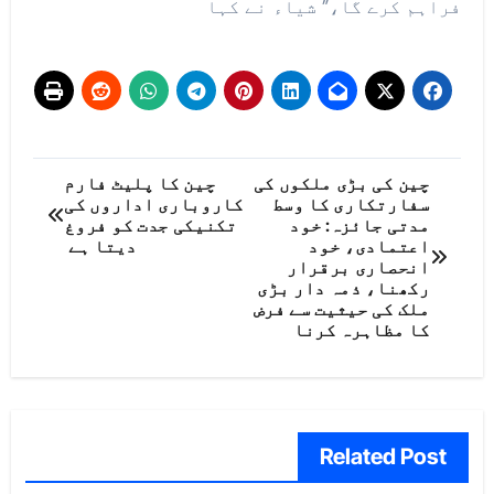
فراہم کرے گا،” شیاء نے کہا
پوسٹوں
چین کی بڑی ملکوں کی
چین کا پلیٹ فارم
سفارتکاری کا وسط
کاروباری اداروں کی
کی
مدتی جائزہ: خود
تکنیکی جدت کو فروغ
اعتمادی، خود
دیتا ہے
نیویگیشن
انحصاری برقرار
رکھنا، ذمہ دار بڑی
ملک کی حیثیت سے فرض
کا مظاہرہ کرنا
Related Post