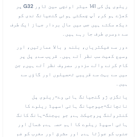
ریلوی پل کی 141 میٹر اونچی مین ٹاور
G32
پر
کھڑے ہو کر، آپ چمکتی ہوئی گنجیانگ ندی کو
دیکھ سکتے ہیں جس میں مال بردار جہاز ایک طرف
سے دوسری طرف جا رہے ہیں۔
دور سے فیکٹریاں، بلند و بالا عمارتیں، اور
وسیع کھیت سب نظر آتے ہیں۔ قریب سے، پل پر
کام کرنے والے مزدور مصروف نظر آتے ہیں، جن
میں سے بہت سے قریبی تحصیلوں اور گاؤں سے
ہیں۔
یانگزی ژو گنجیانگ ہائی وے-ریلوی پل
نانچانگ-جیوجیانگ ہائی اسپیڈ ریلوے کا
کنٹرولنگ پروجیکٹ ہے، جو بیجنگ-ہانگ کانگ
ہائی اسپیڈ ریلوے کا اہم حصہ ہے، شمال اور
جنوب کو جوڑتا ہے، اور مشرق اور مغرب کو ضم