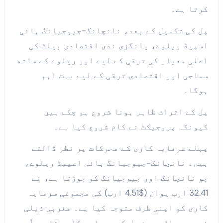
کرتا ہے۔
پل کی تکمیل کے بعد، نانچانگ-جیوجیانگ ہائی
اسپیڈ ریلوے، یانگزی ندی اقتصادی بیلٹ کی
اعلی معیار کی ترقی کے لیے اور ریلوے کے ساتھ
سماجی اور اقتصادی ترقی کے لیے بہت اہم
ہوگا۔
پل کے اثرات ظاہر ہونا شروع ہو چکے ہیں
کیونکہ پروجیکٹ نے کام شروع کیا ہے۔
پہلے سرمایہ کاری کے محرکات پر نظر ڈالتے
ہیں۔ نانچانگ-جیوجیانگ ہائی اسپیڈ ریلوے،
جو نانچانگ اور جیوجیانگ کو جوڑتا ہے، نے
32.41 ارب یوان ($4.51 ارب) کی مجموعی سرمایہ
کاری کو اپنی طرف متوجہ کیا ہے۔ مغربی ذیلی
ندی پر واقع مین پل کی سرمایہ کاری تقریباً