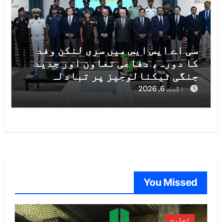
سی اے ایس ایس میں سری لنکن وفد
کا دورہ، دفاعی تعاون اور جدید
جنگی ٹیکنالوجیز پر تبادلہ
خیال
اگست 6, 2026
You Missed
تجارت