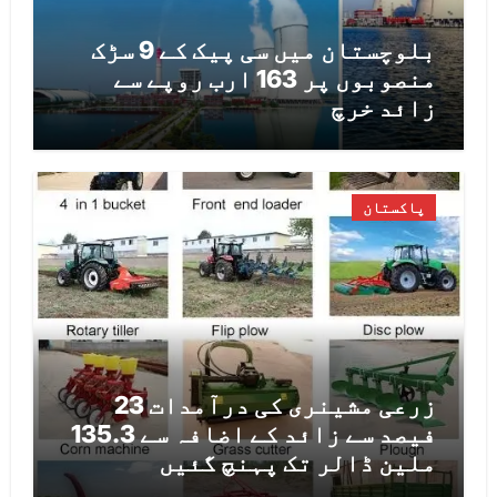
بلوچستان میں سی پیک کے 9 سڑک
منصوبوں پر 163 ارب روپے سے
زائد خرچ
پاکستان
زرعی مشینری کی درآمدات 23
فیصد سے زائد کے اضافہ سے 135.3
ملین ڈالر تک پہنچ گئیں