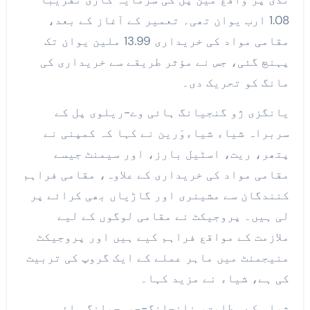
1.08 ارب یوان تھی۔ تعمیر کے آغاز کے بعد،
مقامی مواد کی خریداری 13.99 ملین یوان تک
پہنچ گئی، جس نے مؤثر طریقے سے خریداری کی
مانگ کو تحریک دی۔
یانگزی ژو گنجیانگ ہائی وے-ریلوی پل کے
سربراہ شیاء شیاءوَرین نے کہا کہ کمپنی نے
پتھر، ریت، اسٹیل بارز، اور سیمنٹ جیسے
مقامی مواد کی خریداری کے علاوہ، مقامی فراہم
کنندگان سے مشینری اور گاڑیاں بھی کرائے پر
لی ہیں۔ پروجیکٹ نے مقامی لوگوں کے لیے
ملازمت کے مواقع فراہم کیے ہیں اور پروجیکٹ
منیجمنٹ میں ماہر عملے کے ایک گروپ کی تربیت
کی ہے، شیاء نے مزید کہا۔
شیاء کے مطابق، نانچانگ-جیوجیانگ ہائی