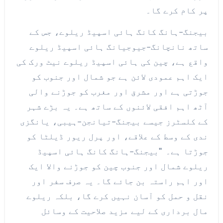
پر کام کرے گا۔
بیجنگ-ہانگ کانگ ہائی اسپیڈ ریلوے، جس کے
ساتھ نانچانگ-جیوجیانگ ہائی اسپیڈ ریلوے
واقع ہے، چین کی ہائی اسپیڈ ریلوے نیٹ ورک کی
ایک اہم عمودی لائن ہے جو شمال اور جنوب کو
جوڑتی ہے اور مشرق اور مغرب کو جوڑنے والی
آٹھ اہم افقی لائنوں کے ساتھ ہے۔ یہ بڑے شہر
کے کلسٹرز جیسے بیجنگ-تیانجن-ہیبی، یانگزی
ندی کے وسط کے علاقے، اور پرل ریور ڈیلٹا کو
جوڑتا ہے۔
"
بیجنگ-ہانگ کانگ ہائی اسپیڈ
ریلوے شمال اور جنوب چین کو جوڑنے والا ایک
اور اہم راستہ بن جائے گا۔ یہ صرف سفر اور
نقل و حمل کو آسان نہیں کرے گا، بلکہ ریلوے
مال برداری کے لیے مزید صلاحیت کے وسائل