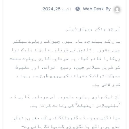
By
Web Desk
اگست 25, 2024
لی شِن پنگ، پیپلز ڈیلی
سال کے پہلے چھ ماہ میں، چین کے ریلوے سیکٹر
میں مقررہ اثاثوں کی سرمایہ کاری نے ایک نیا
ریکارڈ قائم کیا۔ یہ سرمایہ کاری ریلوے صنعت
کی طویل سپلائی چین، وسیع اثرات، اور مضبوط
محرک اثرات کے فوائد کو پوری طرح سے بروئے
کار لاتی ہے۔
آج ایک جاری ریلوے منصوبہ اس سرمایہ کاری کے
"ملٹیپلائر ایفیکٹ” کی وضاحت کرتا ہے۔
جیانگزی صوبے کے گنجیانگ ندی کے مغربی ذیلی
ندی پر واقع یانگزی ژو گنجیانگ ہائی وے-