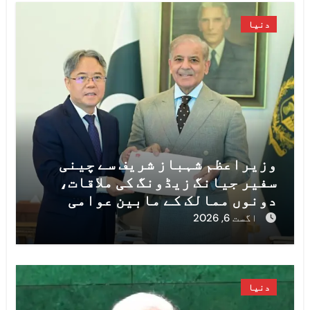
دنیا
وزیراعظم شہباز شریف سے چینی
سفیر جیانگ زیڈونگ کی ملاقات،
دونوں ممالک کے مابین عوامی
رابطوں اور سیاسی و پارلیمانی
اگست 6, 2026
تبادلوں کی اہمیت پر زور
دنیا