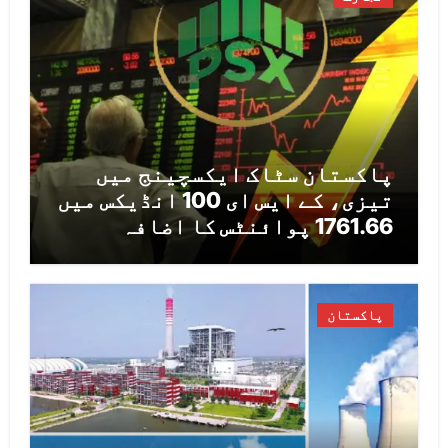
پاکستان سٹاک ایکسچینج میں
تیزی، کے ایس ای 100 انڈیکس میں
1761.66 پوائنٹس کا اضافہ
پاکستان