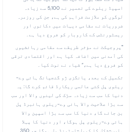
اسپیڈ ریلوے کی تعمیر نے 5,100 سے زیادہ
لوگوں کو ملازمت فراہم کی ہے، جن کی روزمرہ
ضروریات نے مقامی دیہات میں دکانوں اور
ریسٹورنٹس کے کاروبار کو فروغ دیا ہے۔
"
پروجیکٹ نے مؤثر طریقے سے مقامی رہائشیوں
کی آمدنی میں اضافہ کیا ہے اور اقتصادی ترقی
کو فروغ دیا ہے،” شیاء نے نوٹ کیا۔
تکمیل کے بعد، یانگزی ژو گنجیانگ ہائی وے-
ریلوی پل کئی عالمی ریکارڈ قائم کرے گا: یہ
دنیا کا سب سے زیادہ سڑک کی لینوں والا اور سب
سے بڑا صلاحیت والا ہائی وے-ریلوی ہائبرڈ پل
بن جائے گا، دنیا کا سب سے بڑا اسپین والا
ہائی وے-ریلوی پل ہوگا، اور دنیا کا پہلا
ہارپ-شکل کا کیبل-اسٹینڈ پل ہوگا جو 350