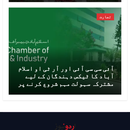
تجارت
آئی سی سی آئی اور آر ٹی او اسلام
آباد کا ٹیکس دہندگان کے لیے
مشترکہ سہولت مہم شروع کرنے پر
اتفاق