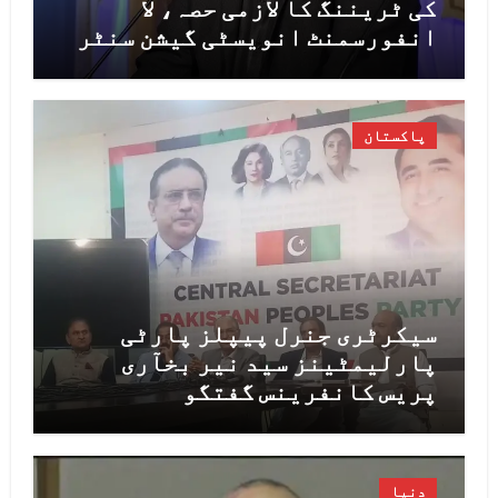
کی ٹریننگ کا لازمی حصہ، لا
انفورسمنٹ انویسٹی گیشن سنٹر
کے قیام کے لیے پائلٹ پراجیکٹ
شروع کیا جائے گا، محسن نقوی
پاکستان
سیکرٹری جنرل پیپلز پارٹی
پارلیمٹینز سید نیر بخآری
پریس کانفرینس گفتگو
دنیا