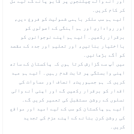
اور آنے والے چیلنجوں پر قابو پانے کے لیے مل
کر کام کریں۔
آئیے ہم سب ملکر باہمی شمولیت کو فروغ دیں،
اور رواداری اور ہم آہنگی کے اصولوں کو
برقرار رکھیں۔ آئیے ہم اپنے نوجوانوں کو
بااختیار بنائیں، اور تعلیم اور جدد کے مقصد
کو آگے بڑھائیں۔
میں آپ سے گزارش کرتا ہوں کہ پاکستان کے ساتھ
اپنی وابستگی پر ثابت قدم رہیں۔ آئیے ہم عہد
کریں کہ ہم جمہوریت، انصاف اور مساوات کی
اقدار کو برقرار رکھیں گے اور اپنی آنے والی
نسلوں کے روشن مستقبل کی تعمیر کریں گے۔
آئیے ہم پاکستان کو سب کے لیے امید اور مواقع
کی روشن کرن بنانے کے اپنے عزم کی تجدید
کریں۔