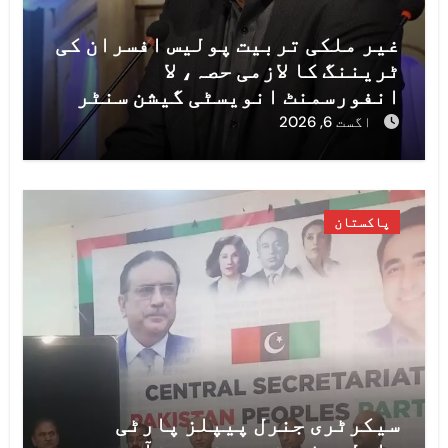
غیر ملکی تربیت پولیس افسران کی
ٹریننگ کا لازمی حصہ، لا
انفورسمنٹ انویسٹی گیشن سنٹر
کے قیام کے لیے پائلٹ پراجیکٹ
اگست 6, 2026
شروع کیا جائے گا، محسن نقوی
پاکستان
سیکرٹری جنرل پیپلز پارٹی