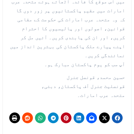
میں اس موقع کا فائدہ اٹھاتے ہوئے متحدہ عرب
امارات میں مقیم پاکستانیوں پر زور دوں گا
کہ وہ متحدہ عرب امارات کی حکومت کے مقامی
قوانین، اصولوں اور پالیسیوں کا احترام
کریں، اور ان کی پابندی کریں۔ آئیں مل کر
اپنے پیارے ملک پاکستان کی بہترین انداز میں
نمائندگی کریں۔
آپ سب کو یوم پاکستان مبارک ہو۔
حسین محمد، قونصل جنرل
قونصلیٹ جنرل آف پاکستان، دبئی،
متحدہ عرب امارات۔