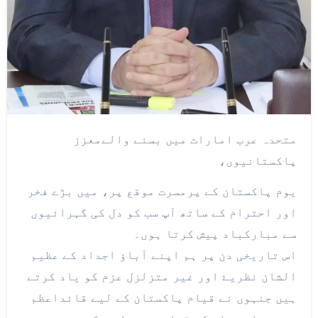
متحدہ عرب امارات میں بسنے والےمعزز
پاکستانیوں،
یوم پاکستان کے پرمسرت موقع پر، میں بڑے فخر
اور احترام کے ساتھ آپ سب کو دل کی گہرائیوں
سے مبارکباد پیش کرتا ہوں۔
اس تاریخی دن پر ہم اپنے آباؤ اجداد کے عظیم
الشان نظریۓ اور غیر متزلزل عزم کو یاد کرتے
ہیں جنہوں نے قیام پاکستان کے لیے قائداعظم