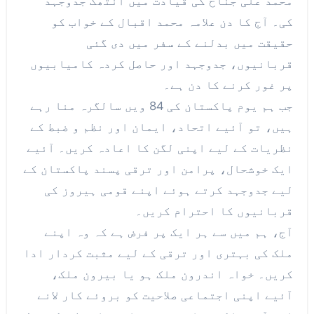
محمد علی جناح کی قیادت میں انتھک جدوجہد
کی۔ آج کا دن علامہ محمد اقبال کے خواب کو
حقیقت میں بدلنے کے سفر میں دی گئی
قربانیوں، جدوجہد اور حاصل کردہ کامیابیوں
پر غور کرنے کا دن ہے۔
جب ہم یوم پاکستان کی 84 ویں سالگرہ منا رہے
ہیں، تو آئیے اتحاد، ایمان اور نظم و ضبط کے
نظریات کے لیے اپنی لگن کا اعادہ کریں۔ آئیے
ایک خوشحال، پرامن اور ترقی پسند پاکستان کے
لیے جدوجہد کرتے ہوئے اپنے قومی ہیروز کی
قربانیوں کا احترام کریں۔
آج، ہم میں سے ہر ایک پر فرض ہے کہ وہ اپنے
ملک کی بہتری اور ترقی کے لیے مثبت کردار ادا
کریں۔ خواہ اندرون ملک ہو یا بیرون ملک،
آئیے اپنی اجتماعی صلاحیت کو بروئے کار لانے