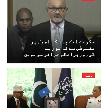
حکومت ایک چین کے اصول پر
مضبوطی سے قائم رہے
گی،وزیراعظم جزائر سولومن
دنیا