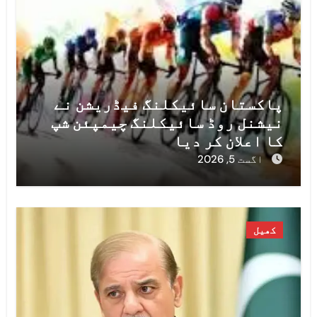
پاکستان سائیکلنگ فیڈریشن نے
نیشنل روڈ سائیکلنگ چیمپئن شپ
کا اعلان کر دیا
اگست 5, 2026
کھیل