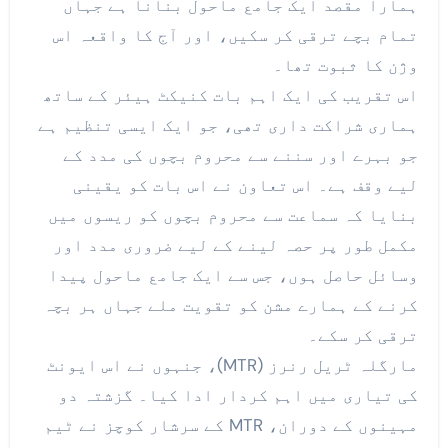
ہمارا مقصد ایک جامع ماحول بنانا ہے جہاں
تمام بچے ترقی کر سکیں، اور آج کا واقعہ اس
وژن کا ثبوت تھا۔
اس تقریب کی ایک اہم بات کنیکٹ ہیئر کے ساتھ
ہماری شراکت داری تھی، جو ایک ایسی تنظیم ہے
جو بہرے اور سننے سے محروم بچوں کی مدد کے
لیے وقف ہے۔ اس تعاون نے اس بات کو یقینی
بنایا کہ سماعت سے محروم بچوں کو ریسوں میں
مکمل طور پر حصہ لینے کے لیے ضروری مدد اور
وسائل حاصل ہوں، جس سے ایک جامع ماحول پیدا
کرنے کے ہمارے مشن کو تقویت ملے جہاں ہر بچہ
ترقی کر سکے۔
مارگلہ ٹریل رنرز (MTR)، جنہوں نے اس ایونٹ
کی تیاری میں اہم کردار ادا کیا۔ گزشتہ دو
مہینوں کے دوران، MTR کے سرشار کوچز نے ٹیم