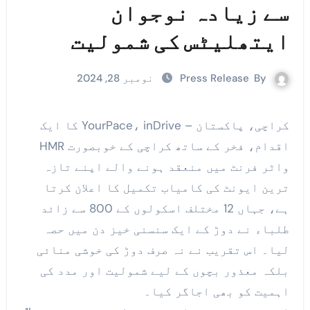
سے زیادہ نوجوان
ایتھلیٹس کی شمولیت
By
Press Release
نومبر 28, 2024
کراچی، پاکستان – YourPace، inDrive کا ایک
اقدام، فخر کے ساتھ کراچی کے خوبصورت HMR
واٹر فرنٹ میں منعقد ہونے والے اپنے تازہ
ترین ایونٹ کی کامیاب تکمیل کا اعلان کرتا
ہے، جہاں 12 مختلف اسکولوں کے 800 سے زائد
طلباء نے دوڑ کے ایک سنسنی خیز دن میں حصہ
لیا۔ اس تقریب نے نہ صرف دوڑ کی خوشی منائی
بلکہ معذور بچوں کے لیے شمولیت اور مدد کی
اہمیت کو بھی اجاگر کیا۔