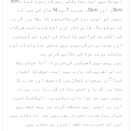
ایونٹ میں تین مسابقتی ریس کے زمرے تھے: 1km،
3km، اور 5km، جس سے 7 سے 14 سال کی عمر کے
بچوں کو اپنی دوڑ کی صلاحیتوں کا مظاہرہ کرنے
کا موقع ملا۔ قابل ذکر ٹرن آؤٹ کے ساتھ، شرکاء
کی اکثریت خواتین طالبات کی تھی، جو کھیلوں
اور جسمانی سرگرمیوں میں صنفی مساوات کے لیے
بڑھتے ہوئے عزم کی عکاسی کرتی ہے۔
یور پیس میں کھیلوں کی سربراہ آنا فیڈورچک
نے اس تقریب کے بارے میں اپنے جوش کا اظہار
کیا: "ان نوجوان کھلاڑیوں کے جوش اور جذبے کا
مشاہدہ کرنا واقعی متاثر کن رہا ہے۔ ہم نے
بچوں میں جو توانائی دیکھی وہ الیکٹرک تھی،
اور ہم ایسی ریس منعقد کرنے پر بہت خوش ہیں
جہاں سماعت سے محروم بچے بھی حصہ لے سکتے ہیں
اور اس تجربے سے لطف اندوز ہو سکتے ہیں۔