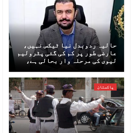
حالیہ ردوبدل نیا ٹیکس نہیں،
عارضی طور پر کم کی گئی پٹرولیم
لیوی کی مرحلہ وار بحالی ہے،
مشیر خزانہ خرم شہزاد
پاکستان