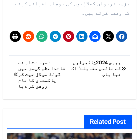
مزید نوجوان کھلاڑیوں کی حوصلہ افزائی کرنے
کا وعدہ کرتے ہیں۔
پوسٹوں
پیرس 2024ئ: کھیلوں
نمرہ نثار نے
کے عالمی مقابلے‘ اک
قائداعظم گیمز میں
کی
نیا باب
گولڈ میڈل جیت کر
پاکستان کا نام
نیویگیشن
روشن کر دیا
Related Post