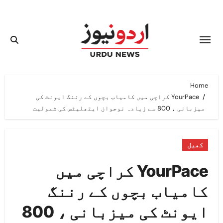
Ski
t
conten
Home
YourPace کراچی میں کامیاب بچوں کے رننگ ایونٹ کی
میزبانی ، 800 سے زیادہ نوجوان ایتھلیٹس کی شمولیت
کھیل
YourPace کراچی میں
کامیاب بچوں کے رننگ
ایونٹ کی میزبانی ، 800