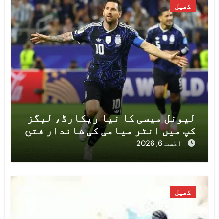
کھیل
لیونل میسی کا نیا ریکارڈ، لیگز
کپ میں انٹر میامی کی شاندار فتح
اگست 6, 2026
کھیل