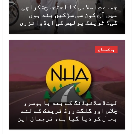
جماعت اسلامی کا احتجاج: کراچی
میں آج کون سی سڑکیں بند ہوں
گی؟ ٹریفک پولیس کی ایڈوائزری
جاری
پاکستان
لینڈ سلائیڈنگ کے بعد بابوسر،
چلاس اور گلگت روڈ ٹریفک کے لئے
بحال کر دیا گیا ہے، ترجمان این
ایچ اے