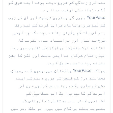
مند طرز زندگی کو فروغ دیتے ہوئے اپنے شوق کو
آگے بڑھانے کی ترغیب دیتا ہے۔
YourPace بچوں کو بہترین تربیت اور ان کی ریس
کے لیے ضروری سامان فراہم کرنے کے لیے وقف
ہے، اس بات کو یقینی بناتے ہوئے کہ وہ اچھی
طرح سے تیار اور پراعتماد ہیں۔ تقریب کا
اختتام ایک متحرک ایوارڈز کی تقریب میں ہوا
جہاں تمام شرکاء نے اپنی محنت اور لگن کا جشن
مناتے ہوئے تمغے حاصل کیے۔
چونکہ YourPace پاکستان میں بچوں کے درمیان
صحت مند دوڑ کے کلچر کو فروغ دینے کے اپنے
مشن کو جاری رکھے ہوئے ہے، کراچی میں اس
ایونٹ کی کامیابی ایک اہم سنگ میل کی
نشاندہی کرتی ہے۔ مستقبل کے ایونٹس کے
منصوبے پہلے ہی کام میں ہیں، جو ملک بھر میں