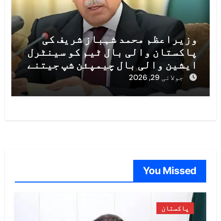
وزیراعظم محمد شہباز شریف کی
پاکستان والی بال ٹیم کو سینٹرل
ایشین والی بال چیمپئن شپ جیتنے
پر مبارکباد
جولائی 29, 2026
You Missed
پاکستان