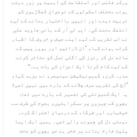
ورک، فٹنس اور استقامت کی اہمیت پر زور دیتے
ہوئے مختلف اسکولوں کے نوجوان کھلاڑیوں کو
تربیت دینے اور انہیں بااختیار بنانے کے لیے
انتھک محنت کی۔ ایم ٹی آر کے بانی جاوید علی
نے اس تقریب کے لیے اپنے جوش و خروش کا اظہار
کرتے ہوئے کہا، "ان ڈرائیو اور یوور پیس کے
ساتھ مل کر رنرز کی اگلی نسل کو متاثر کرنے
کے لیے کام کرنا ایک اعزاز کی بات ہے۔”
سدرہ کرن، کمیونیکیشن مینیجر، نے مزید کہا،
"آج کی تقریب صرف چلانے کے بارے میں نہیں تھی؛
یہ ایک کمیونٹی کی تعمیر کے بارے میں تھا.
بچوں کے چہروں پر مسکراہٹیں، ہجوم کی طرف سے
خوشیاں، اور شرکاء کے درمیان اشتراک کردہ
دوستی دل کو چھونے والی تھی۔ ہمیں ایک ایسا
پلیٹ فارم بنانے پر فخر ہے جو بچوں کو صحت