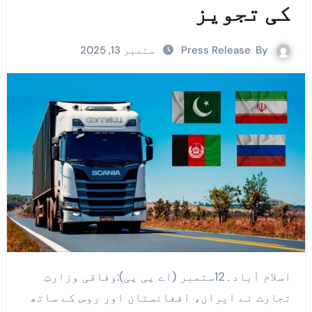
کی تجویز
By
Press Release
ستمبر 13, 2025
اسلام آباد۔12ستمبر (اے پی پی):وفاقی وزارتِ
تجارت نے ایران، افغانستان اور روس کے ساتھ