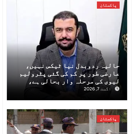
پاکستان
حالیہ ردوبدل نیا ٹیکس نہیں،
عارضی طور پر کم کی گئی پٹرولیم
لیوی کی مرحلہ وار بحالی ہے،
مشیر خزانہ خرم شہزاد
اگست 7, 2026
پاکستان