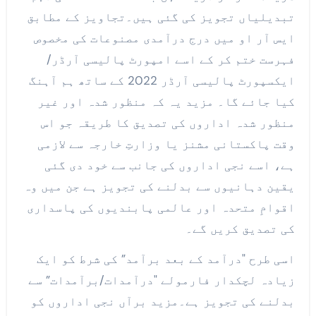
تبدیلیاں تجویز کی گئی ہیں۔تجاویز کے مطابق
ایس آر او میں درج درآمدی مصنوعات کی مخصوص
فہرست ختم کر کے اسے امپورٹ پالیسی آرڈر/
ایکسپورٹ پالیسی آرڈر 2022 کے ساتھ ہم آہنگ
کیا جائے گا۔ مزید یہ کہ منظور شدہ اور غیر
منظور شدہ اداروں کی تصدیق کا طریقہ جو اس
وقت پاکستانی مشنز یا وزارتِ خارجہ سے لازمی
ہے، اسے نجی اداروں کی جانب سے خود دی گئی
یقین دہانیوں سے بدلنے کی تجویز ہے جن میں وہ
اقوامِ متحدہ اور عالمی پابندیوں کی پاسداری
کی تصدیق کریں گے۔
اسی طرح "درآمد کے بعد برآمد” کی شرط کو ایک
زیادہ لچکدار فارمولے "درآمدات/برآمدات” سے
بدلنے کی تجویز ہے۔مزید برآں نجی اداروں کو