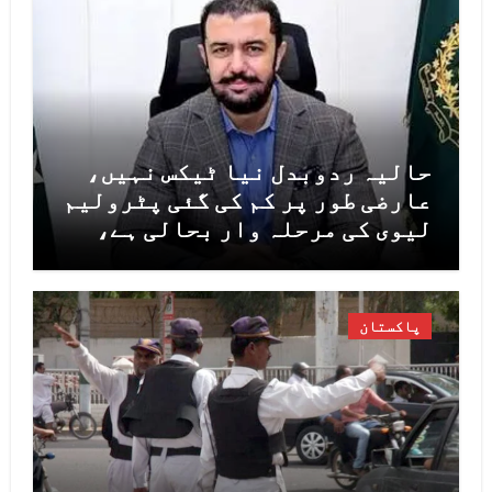
حالیہ ردوبدل نیا ٹیکس نہیں،
عارضی طور پر کم کی گئی پٹرولیم
لیوی کی مرحلہ وار بحالی ہے،
مشیر خزانہ خرم شہزاد
پاکستان