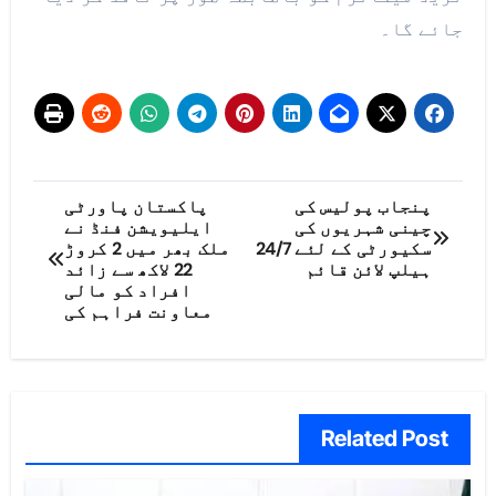
جائے گا۔
پوسٹوں
پنجاب پولیس کی
پاکستان پاورٹی
چینی شہریوں کی
ایلیویشن فنڈ نے
کی
سکیورٹی کے لئے 24/7
ملک بھر میں 2 کروڑ
ہیلپ لائن قائم
22 لاکھ سے زائد
نیویگیشن
افراد کو مالی
معاونت فراہم کی
Related Post