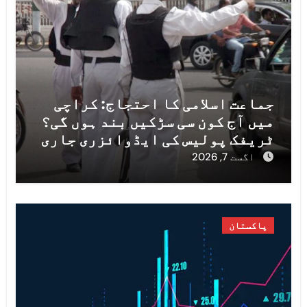
جماعت اسلامی کا احتجاج: کراچی
میں آج کون سی سڑکیں بند ہوں گی؟
ٹریفک پولیس کی ایڈوائزری جاری
اگست 7, 2026
پاکستان