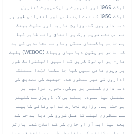
ایکٹ 1969 اور امپورٹ و ایکسپورٹ کنٹرول
ایکٹ 1950 کے تحت اجتماعی اور انفرادی طور پر
ذمہ دار ہوں گے۔وزارتِ خارجہ اور سٹیٹ بینک
نے اس نئے فریم ورک پر اتفاق رائے ظاہر کیا
ہے تاہم پاکستان سنگل ونڈو نے نشاندہی کی ہے
کہ تاجر جو یقین دہانیاں ویباک (WEBOC) پلیٹ
فارم پر اپ لوڈ کریں گے انہیں الیکٹرانک طور
پر ویری فائی نہیں کیا جا سکتا لہٰذا متعلقہ
اداروں کی غیر منظور شدہ حیثیت کی تصدیق کی
ذمہ داری کسٹمز پر ہوگی۔مجوزہ ترامیم پر
مشتمل نیا مسودہ پہلے ہی لاء ڈویژن سے کلیئر
ہو چکا ہے۔ وزارتِ تجارت نے اب وفاقی کابینہ
سے منظوری لینے کا عمل شروع کر دیا ہے جس کے
بعد نیا ایس آر او جاری کر کے اصلاح شدہ بارٹر
ٹریڈ میکانزم کو باضابطہ طور پر نافذ کر دیا