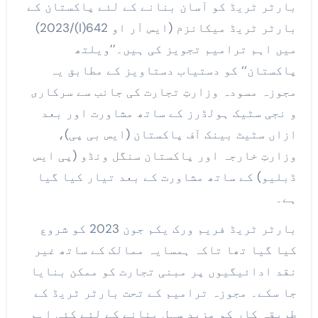
بارٹر ٹریڈ کو آسان بنانے کے لئے پاکستان کے
بارٹر ٹریڈ میکانزم (ایس آر او 642(I)/2023)
میں اہم ترامیم تجویز کی ہیں۔’’ویلتھ
پاکستان‘‘ کو دستیاب دستاویز کے مطابق یہ
مجوزہ مسودہ وزارتِ تجارت کی جانب سے سرکاری
و نجی سٹیک ہولڈرز کے ساتھ مشاورت اور بعد
ازاں سٹیٹ بینک آف پاکستان (ایس بی پی)،
وزارتِ خارجہ اور پاکستان سنگل ونڈو (پی ایس
ڈبلیو) کے ساتھ مشاورت کے بعد تیار کیا گیا
ہے۔
بارٹر ٹریڈ فریم ورک یکم جون 2023 کو شروع
کیا گیا تھا تاکہ ہمسایہ ممالک کے ساتھ غیر
نقد ادائیگیوں پر مبنی تجارت کو ممکن بنایا
جا سکے۔ مجوزہ ترامیم کے تحت بارٹر ٹریڈ کے
طریقہ کار کو مزید سہل بنانے کے لئے کئی اہم