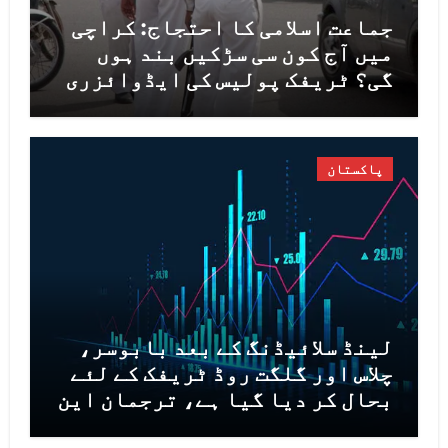
جماعت اسلامی کا احتجاج: کراچی
میں آج کون سی سڑکیں بند ہوں
گی؟ ٹریفک پولیس کی ایڈوائزری
جاری
پاکستان
لینڈ سلائیڈنگ کے بعد بابوسر،
چلاس اور گلگت روڈ ٹریفک کے لئے
بحال کر دیا گیا ہے، ترجمان این
ایچ اے