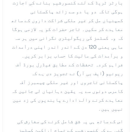
بارٹر ٹریڈ کے لئے کنسورشیم بنانے کی اجازت
ہوگی تاکہ دو یا دو سے زائد پاکستانی
کمپنیاں مل کر غیر ملکی شراکت داروں کے ساتھ
معاہدے کر سکیں۔ تاجر حضرات کو یہ لازمی ہوگا
کہ وہ کسٹمز کی ریگولیٹری نگرانی میں ہر سہ
ماہی یعنی 120 دن کے اندر اندر اپنی درآمدات
و برآمدات کی مالیت کا حساب برابر کریں۔
فراہم کردہ تحفظات کے مطابق فیڈرل بورڈ آف
ریونیو (ایف بی آر) نے تجویز دی ہے کہ
پاکستانی تاجروں اور غیر ملکی چیمبرز آف
کامرس دونوں سے یہ یقین دہانیاں لی جائیں کہ
معاہدے کرنے والے ادارے پابندیوں کی زد میں
نہیں ہیں۔
اس کے ساتھ ہی یہ شق شامل کرنے کی سفارش کی
گئی ہے کہ کنسورشیم کے تمام اراکین کسٹمز