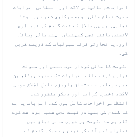
اخراجات، مالیاتی لاگت اور انتظامی اخراجات
سمیت تمام مالی بوجھ سرکاری شعبے پر ہوتا
تھا۔پی پی پی ماڈل کے تحت گندم کی خریداری
لائسنس یافتہ نجی کمپنیاں اپنے مالی وسائل
اور؍یا تجارتی قرضہ سہولیات کے ذریعے کریں
گی۔
حکومت کا مالی کردار صرف ضمنی اور سہولت
فراہم کرنے والے اخراجات تک محدود ہوگا، جن
میں سرمایہ سے متعلق چارجز، قابلِ اطلاق سودی
لاگت، ذخیرہ کرایہ اور دیگر منظور شدہ
انتظامی اخراجات شامل ہوں گے۔ اہم بات یہ ہے
کہ گندم کی بنیادی قیمت نجی شعبہ برداشت کرے
گا، جس سے حکومت پر فوری مالی دباؤ میں
نمایاں کمی آنے کی توقع ہے جبکہ گندم کے