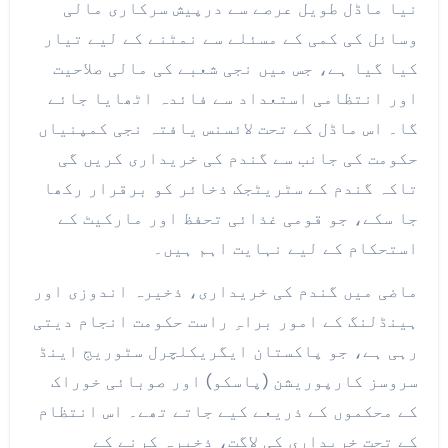
نیا ماڈل طویل عرصے سے درپیش سرکاری مالی
وسائل کی کمی کے مسئلے سے نمٹنے کے لیے تیار
کیا گیا ہے، جس میں نجی شعبے کی مالی صلاحیت
اور انتظامی استعداد سے فائدہ اٹھایا جائے
گا۔ اس ماڈل کے تحت لائسنس یافتہ نجی کمپنیاں
حکومت کی جانب سے گندم کی خریداری کریں گی
تاکہ گندم کے سٹریٹجک ذخائر کو برقرار رکھا
جا سکے، جو قومی غذائی تحفظ اور مارکیٹ کے
استحکام کے لیے نہایت اہم ہیں۔
ماضی میں گندم کی خریداری، ذخیرہ اندوزی اور
ہینڈلنگ کے امور براہِ راست حکومت انجام دیتی
رہی ہے، جو پاکستان ایگریکلچرل سٹوریج اینڈ
سروسز کارپوریشن (پاسکو) اور صوبائی خوراک
کے محکموں کے ذریعے کیے جاتے تھے۔ اس انتظام
کے تحت خریداری کی لاگت، ذخیرہ کرنے کے