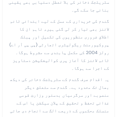
سٹریٹجک ذخائر کی بلا تعطل دستیابی بھی یقینی
بنائی جا سکے گی۔
گندم کی خریداری کے عمل کے لیے ابتدائی ٹائم
لائنز بھی تیار کر لی گئی ہیں، تاہم ان کا
اطلاق ضروری منظوریوں کی تکمیل اور پبلک
پروکیورمنٹ ریگولیٹری اتھارٹی (پی پی آر اے)
رولز 2004 کی مکمل پابندی سے مشروط ہوگا۔
ٹائم لائنز کا آغاز پری کوالیفکیشن دستاویز
کے اجرا سے ہوگا۔
یہ اقدام صرف گندم کے سٹریٹجک ذخائر کی دیکھ
بھال تک محدود ہے۔ گندم سے متعلق دیگر
منصوبے اور سرگرمیاں بدستور وزارتِ قومی
غذائی تحفظ و تحقیق کے پلان سیکشن یا اس کے
منسلک محکموں کے ذریعے الگ سے انجام دی جاتی