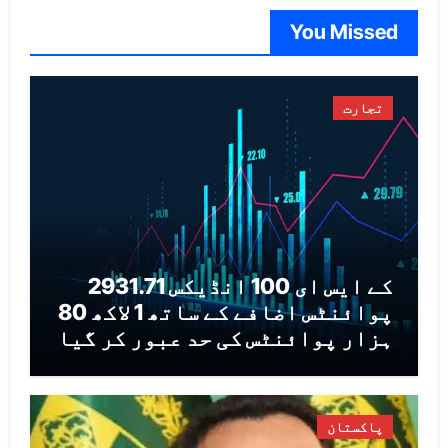
You Missed
تجارت
کے ایس ای 100 انڈیکس 2931.71
پوائنٹس اضافے کے ساتھ 1 لاکھ 80
ہزار پوائنٹس کی حد عبور کر گیا
پاکستان