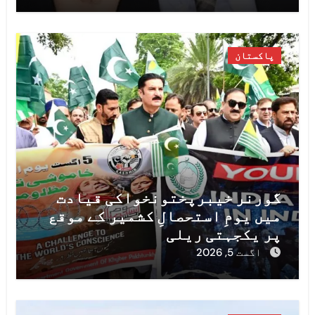
اظہارِ افسوس
پاکستان
گورنر خیبرپختونخواکی قیادت
میں یومِ استحصالِ کشمیر کے موقع
پر یکجہتی ریلی
اگست 5, 2026