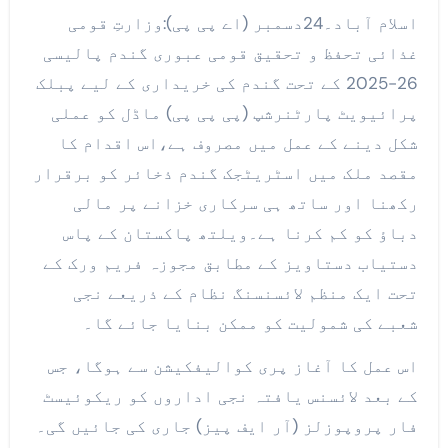
اسلام آباد۔24دسمبر (اے پی پی):وزارتِ قومی
غذائی تحفظ و تحقیق قومی عبوری گندم پالیسی
26-2025 کے تحت گندم کی خریداری کے لیے پبلک
پرائیویٹ پارٹنرشپ (پی پی پی) ماڈل کو عملی
شکل دینے کے عمل میں مصروف ہے،اس اقدام کا
مقصد ملک میں اسٹریٹجک گندم ذخائر کو برقرار
رکھنا اور ساتھ ہی سرکاری خزانے پر مالی
دباؤ کو کم کرنا ہے۔ویلتھ پاکستان کے پاس
دستیاب دستاویز کے مطابق مجوزہ فریم ورک کے
تحت ایک منظم لائسنسنگ نظام کے ذریعے نجی
شعبے کی شمولیت کو ممکن بنایا جائے گا۔
اس عمل کا آغاز پری کوالیفکیشن سے ہوگا، جس
کے بعد لائسنس یافتہ نجی اداروں کو ریکوئیسٹ
فار پروپوزلز (آر ایف پیز) جاری کی جائیں گی۔