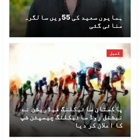
ہمایوں سعید کی 55ویں سالگرہ
منائی گئی
کھیل
پاکستان سائیکلنگ فیڈریشن نے
نیشنل روڈ سائیکلنگ چیمپئن شپ
کا اعلان کر دیا