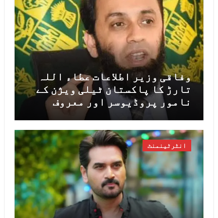
وفاقی وزیر اطلاعات عطاء اللہ
تارڑ کا پاکستان ٹیلی ویژن کے
نامور پروڈیوسر اور معروف
شاعر محمد سلیم طاہر کے انتقال
پر اظہارِ افسوس
انٹرٹینمنٹ