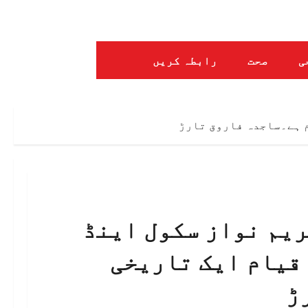
ی
صحت
رابطہ کریں
 ہے۔ساجدہ فاروق تارڑ
ریم نواز سکول اینڈ
قیام ایک تاریخی
ڑ