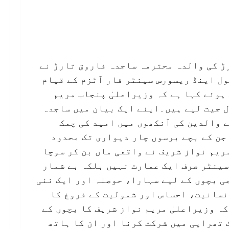
رڑ کی والدہ محترمہ ساجدہ فاروق تارڑ نے
ول اینڈ ریسورس سینٹر فار آٹزم کے قیام
ہوئے کہا ہے کہ وزیراعلیٰ پنجاب مریم
ل جیت لیے ہیں۔اپنے ایک بیان میں ساجدہ
ے والدین کی آنکھوں میں امید کی چمک
 جن کے بچے برسوں چار دیواری تک محدود
ریم نواز شریف نے واقعی ماں بن کر سوچا
سینٹر صرف ایک عمارت نہیں بلکہ بے شمار
ی بچوں کے لیے سہارا، حوصلہ اور ایک نئی
نسانیت، احساس اور شمولیت کے فروغ کا
ہ وزیراعلیٰ مریم نواز شریف کا بچوں کے
 تھراپی میں شرکت کرنا اور ان کا ہاتھ