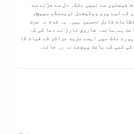
ف فیصلوں سے نہیں بلکہ دل سے جڑنے سے
ں کے لیے پری ووکیشنل ٹریننگ، سپیچ،
ظامات قابل تحسین ہیں۔ یہ قدم نہ صرف
نت ہے۔ساجدہ فاروق تارڑ نے دعا کی کہ
 پورے ملک میں ایسے مزید مراکز کے قیام کا
کی کمی کے باعث پیچھے نہ رہ جائے۔