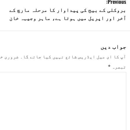
P
Previous:
بروکلی کے بیج کی پیداوار کا مرحلہ مارچ کے
o
آخر اور اپریل میں ہوتا ہے، ماہر وجیہہ خان
s
t
جواب دیں
n
آپ کا ای میل ایڈریس شائع نہیں کیا جائے گا۔
ضروری خ
a
تبصرہ
*
v
i
g
a
t