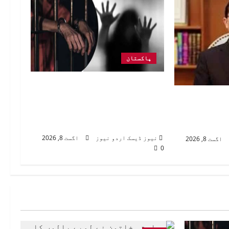
پاکستان
راولپنڈی: شادی کا جھانسہ
دیکر بنکاک سے بلائی گئی
ئی بیرسٹر
خاتون سے مبینہ زیادتی،
تقال
ملزم گرفتار
نیوز ڈیسک اردو نیوز
اگست 8, 2026
اگست 8, 2026
0