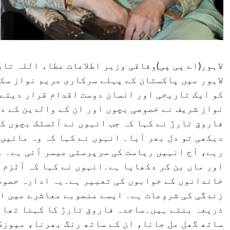
لاہور(اے پی پی)وفاقی وزیر اطلاعات عطاء اللہ تا
لاہور میں پاکستان کے پہلے سرکاری مریم نواز سک
کو ایک تاریخی اور انسان دوست اقدام قرار دیتے 
نواز شریف نے خصوصی بچوں اور ان کے والدین کے د
فاروق تارڑ نے کہا کہ جب انہوں نے آٹسٹک بچوں ک
دیکھی تو دل بھر آیا۔ انہوں نے کہا کہ وہ مائیں
رہے، آج انہیں ریاست کی سرپرستی میسر آئی ہے۔ م
اور ماں بن کر دکھایا ہے۔انہوں نے کہا کہ آٹزم 
خاندانوں کے خوابوں کی تعبیر ہے۔یہ ادارہ خصوص
زندگی کی شروعات ہے۔ ایسے منصوبے معاشرے میں ا
ذریعہ بنتے ہیں۔ساجدہ فاروق تارڑ کا کہنا تھا ک
ساتھ گھل مل جانا، ان کے ساتھ رنگ بھرنا، میوزک