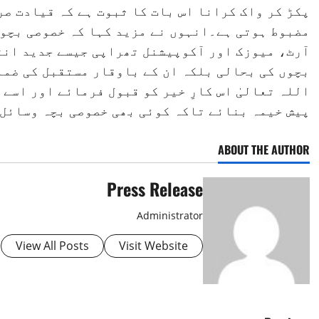
پکڑ کر واک کرانا اس بات کا ثبوت ہے کہ قیادت صر
مضبوط ہوتی ہے۔انہوں نے مزید کہا کہ خصوصی بچو
آرٹ، میوزک اور آکوپیشنل تھراپی جیسے جدید انت
بچوں کی بحالی بلکہ ان کے باوقار مستقبل کی ضما
اللہ تعالیٰ اس کارِ خیر کو قبول فرمائے اور اسے
پیش خیمہ بنائے تاکہ کوئی بھی خصوصی بچہ وسائل 
ABOUT THE AUTHOR
Press Release
Administrator
View All Posts
Visit Website