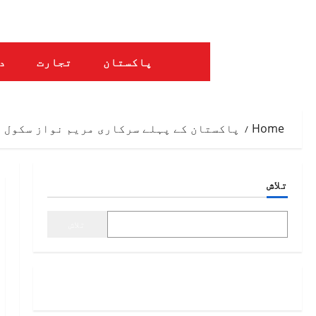
Ski
t
conten
پاکستان
تجارت
د
Home
پاکستان کے پہلے سرکاری مریم نواز سکول 
تلاش
تلاش