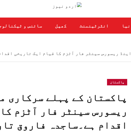
نیا
انٹرٹینمنٹ
کھیل
سائنس و ٹیکنالوج
اینڈ ریسورس سینٹر فار آٹزم کا قیام ایک تاریخی اقدام
پاکستان
پاکستان کے پہلے سرکاری م
ریسورس سینٹر فار آٹزم کا 
اقدام ہے۔ساجدہ فاروق تار