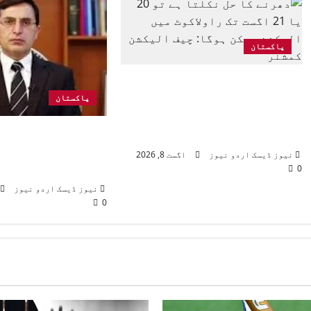
پاکستان
دھرنے کا حل نکلتا ہے تو 20
پاکستان
یا 21 اگست تک راولاکوٹ میں
الیکشن ممکن ہوگا: چیف
چیئر مین پی ٹی آ
الیکشن کمشنر
گوہر کی والدہ ان
نیوز ڈیسک اردو نیوز
اگست 8, 2026
کرگئیں
0
نیوز ڈیسک اردو نیوز
0