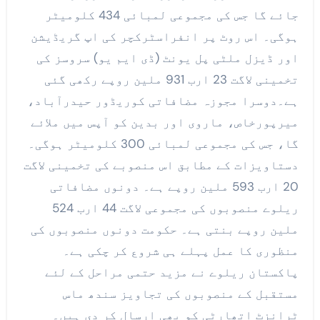
جائے گا جس کی مجموعی لمبائی 434 کلومیٹر
ہوگی۔ اس روٹ پر انفراسٹرکچر کی اپ گریڈیشن
اور ڈیزل ملٹی پل یونٹ (ڈی ایم یو) سروسز کی
تخمینی لاگت 23 ارب 931 ملین روپے رکھی گئی
ہے۔دوسرا مجوزہ مضافاتی کوریڈور حیدرآباد،
میرپورخاص، ماروی اور بدین کو آپس میں ملائے
گا، جس کی مجموعی لمبائی 300 کلومیٹر ہوگی۔
دستاویزات کے مطابق اس منصوبے کی تخمینی لاگت
20 ارب 593 ملین روپے ہے۔ دونوں مضافاتی
ریلوے منصوبوں کی مجموعی لاگت 44 ارب 524
ملین روپے بنتی ہے۔ حکومت دونوں منصوبوں کی
منظوری کا عمل پہلے ہی شروع کر چکی ہے۔
پاکستان ریلوے نے مزید حتمی مراحل کے لئے
مستقبل کے منصوبوں کی تجاویز سندھ ماس
ٹرانزٹ اتھارٹی کو بھی ارسال کر دی ہیں۔