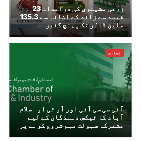
زرعی مشینری کی درآمدات 23
فیصد سے زائد کے اضافہ سے 135.3
ملین ڈالر تک پہنچ گئیں
تجارت
آئی سی سی آئی اور آر ٹی او اسلام
آباد کا ٹیکس دہندگان کے لیے
مشترکہ سہولت مہم شروع کرنے پر
اتفاق