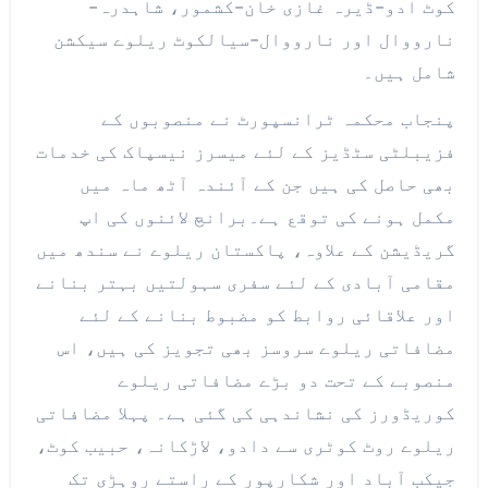
کوٹ ادو-ڈیرہ غازی خان-کشمور، شاہدرہ-
نارووال اور نارووال-سیالکوٹ ریلوے سیکشن
شامل ہیں۔
پنجاب محکمہ ٹرانسپورٹ نے منصوبوں کے
فزیبلٹی سٹڈیز کے لئے میسرز نیسپاک کی خدمات
بھی حاصل کی ہیں جن کے آئندہ آٹھ ماہ میں
مکمل ہونے کی توقع ہے۔برانچ لائنوں کی اپ
گریڈیشن کے علاوہ، پاکستان ریلوے نے سندھ میں
مقامی آبادی کے لئے سفری سہولتیں بہتر بنانے
اور علاقائی روابط کو مضبوط بنانے کے لئے
مضافاتی ریلوے سروسز بھی تجویز کی ہیں، اس
منصوبے کے تحت دو بڑے مضافاتی ریلوے
کوریڈورز کی نشاندہی کی گئی ہے۔ پہلا مضافاتی
ریلوے روٹ کوٹری سے دادو، لاڑکانہ، حبیب کوٹ،
جیکب آباد اور شکارپور کے راستے روہڑی تک