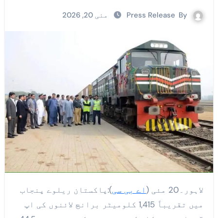
By
Press Release
مئی 20, 2026
لاہور۔20 مئی (
اے بی سی
):پاکستان ریلوے پنجاب
میں تقریباً 1,415 کلومیٹر برانچ لائنوں کی اپ