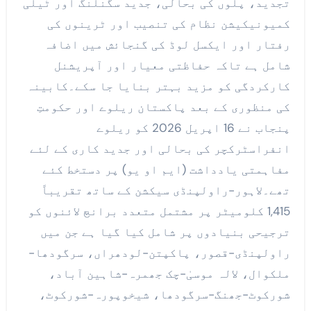
تجدید، پلوں کی بحالی، جدید سگنلنگ اور ٹیلی
کمیونیکیشن نظام کی تنصیب اور ٹرینوں کی
رفتار اور ایکسل لوڈ کی گنجائش میں اضافہ
شامل ہے تاکہ حفاظتی معیار اور آپریشنل
کارکردگی کو مزید بہتر بنایا جا سکے۔کابینہ
کی منظوری کے بعد پاکستان ریلوے اور حکومتِ
پنجاب نے 16 اپریل 2026 کو ریلوے
انفراسٹرکچر کی بحالی اور جدید کاری کے لئے
مفاہمتی یادداشت (ایم او یو) پر دستخط کئے
تھے۔لاہور-راولپنڈی سیکشن کے ساتھ تقریباً
1,415 کلومیٹر پر مشتمل متعدد برانچ لائنوں کو
ترجیحی بنیادوں پر شامل کیا گیا ہے جن میں
راولپنڈی-قصور، پاکپتن-لودھراں، سرگودھا-
ملکوال، لالہ موسیٰ-چک جھمرہ-شاہین آباد،
شورکوٹ-جھنگ-سرگودھا، شیخوپورہ-شورکوٹ،