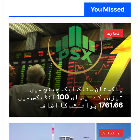
You Missed
تجارت
پاکستان سٹاک ایکسچینج میں
تیزی، کے ایس ای 100 انڈیکس میں
1761.66 پوائنٹس کا اضافہ
پاکستان