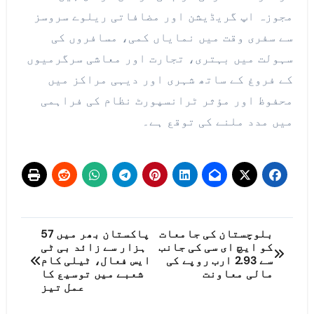
مجوزہ اپ گریڈیشن اور مضافاتی ریلوے سروسز
سے سفری وقت میں نمایاں کمی، مسافروں کی
سہولت میں بہتری، تجارت اور معاشی سرگرمیوں
کے فروغ کے ساتھ شہری اور دیہی مراکز میں
محفوظ اور مؤثر ٹرانسپورٹ نظام کی فراہمی
میں مدد ملنے کی توقع ہے۔
پوسٹوں
بلوچستان کی جامعات
پاکستان بھر میں 57
کو ایچ ای سی کی جانب
ہزار سے زائد بی ٹی
کی
سے 2.93 ارب روپے کی
ایس فعال، ٹیلی کام
مالی معاونت
شعبے میں توسیع کا
نیویگیشن
عمل تیز