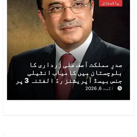
پاکستان
صدرِ مملکت آصف علی زرداری کا
بلوچستان میں کامیاب انٹیلی
جنس بیسڈ آپریشنز ردّ الفتنہ 3 پر
سکیورٹی فورسز کو خراجِ تحسین
اگست 6, 2026