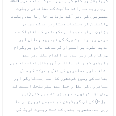
گریڈیشن پر کام کر رہی ہے جبکہ سندھ میں 44.5
ارب روپے سے زائد مالیت کے مضافاتی ریلوے
منصوبوں کو بھی آگے بڑھایا جا رہا ہے۔ویلتھ
پاکستان کو دستیاب دستاویزات کے مطابق
وزارتِ ریلوے صوبائی حکومتوں کے اشتراک سے
قومی ریلوے نیٹ ورک کی توسیع، بحالی اور
جدید خطوط پر استوار کرنے کے جامع پروگرام
پر کام کر رہی ہے۔ یہ اقدام ملک بھر میں
رابطوں کو بہتر بنانے، آپریشنل استعداد میں
اضافے اور مسافروں کی نقل و حرکت کو سہل
بنانے کی وسیع کوششوں کا حصہ ہے۔کارگو اور
مسافروں کی نقل و حمل میں سٹریٹجک اہمیت کے
پیش نظر کراچی سے روہڑی تک مین لائن (ایم
ایل-1) کی اپ گریڈیشن کو خصوصی ترجیح دی جا
رہی ہے۔منصوبہ بندی کے تحت ریلوے ٹریک کی