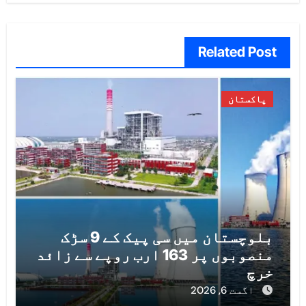
Related Post
پاکستان
بلوچستان میں سی پیک کے 9 سڑک
منصوبوں پر 163 ارب روپے سے زائد
خرچ
اگست 6, 2026