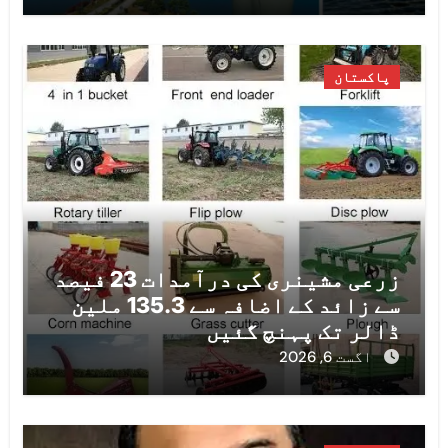
پاکستان
زرعی مشینری کی درآمدات 23 فیصد
سے زائد کے اضافہ سے 135.3 ملین
ڈالر تک پہنچ گئیں
اگست 6, 2026