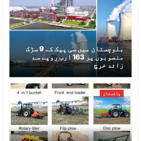
بلوچستان میں سی پیک کے 9 سڑک
منصوبوں پر 163 ارب روپے سے
زائد خرچ
پاکستان